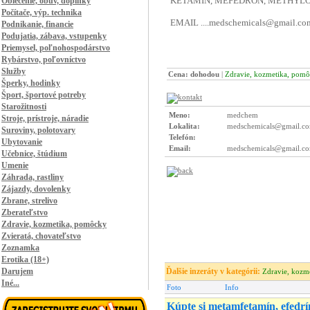
Oblečenie, obuv, doplnky
Počítače, výp. technika
Podnikanie, financie
Podujatia, zábava, vstupenky
Priemysel, poľnohospodárstvo
Rybárstvo, poľovníctvo
Služby
Cena: dohodou
|
Zdravie, kozmetika, pom
Šperky, hodinky
Šport, športové potreby
Starožitnosti
Meno:
medchem
Stroje, prístroje, náradie
Lokalita:
medschemicals@gmail.co
Suroviny, polotovary
Telefón:
Ubytovanie
Email:
medschemicals@gmail.c
Učebnice, štúdium
Umenie
Záhrada, rastliny
Zájazdy, dovolenky
Zbrane, strelivo
Zberateľstvo
Zdravie, kozmetika, pomôcky
Zvieratá, chovateľstvo
Zoznamka
Erotika (18+)
Darujem
Ďalšie inzeráty v kategórii:
Zdravie, kozm
Iné...
Foto
Info
Kúpte si metamfetamín, efed