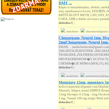
DMT ,..
Kúpte si metamfetamín, efedrín, m
olej, marihuanové kvety, EFEDRÍ
KRYŠTÁLOVÝ METH, LSD, OXY, XA
CODA, GHB a ďalšie súvisiace produkt
dohodou €
|
chmclstore
chmclstore@gmail.
Clonazepam, Neurol 1mg, Hyp
2mgClonazepam, Neurol 1mg,
EMAIL ....medschemicals@gmail
2MG,RITALIN,RIVOTRIL 2MG,DI
TRAMADOL,ZOLPIDEM,OXYKODO
SIRUP,KODIENFOSF�T, ECSTACY
CHEMIK�LIE MDMA (MOLLY), KO
dohodou €
|
medschem
medschemicals@gmai
Mounjaro 12mg, mounjaro 5mg
holicovajaroslav@gmail.com Doplnky 
Sibutril). Adipex retard ADIPEX Reta
12mg Ozempic 0.25mg - 2mg Oxykotín
1 mg; Tramal 100 mg tralgit 96ml stil
dohodou €
|