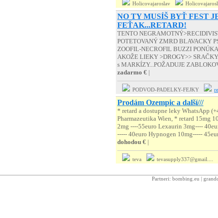
Holicovajaroslav
Holicovajaros
NO TY MUSÍŠ BYŤ FEST J
FEŤAK...RETARD!
TENTO NEGRAMOTNÝ>RECIDIVI
POTETOVANÝ ZMRD BLAVACKY PS
ZOOFIL-NECROFIL BUZZI PONÚKA...
AKOŽE LIEKY >DROGY>> SRAČKY-ŠMED
s MARKÍZY...POŽADUJE ZABLOKOV
zadarmo €
|
PODVOD-PADELKY-FEJKY
r
Prodám Ozempic a další///
* retard a dostupne leky WhatsApp (
Pharmazeutika Wien, * retard 15mg 1
2mg ----55euro Lexaurin 3mg---- 4
----- 40euro Hypnogen 10mg----- 45euro
dohodou €
|
teva
tevasupply337@gmail....
Partneri:
bombing.eu
|
grandc