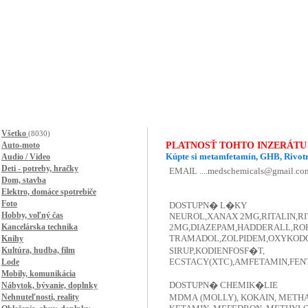
Všetko
(8030)
Auto-moto
PLATNOSŤ TOHTO INZERÁTU
Kúpte si metamfetamín, GHB, Rivotr
Audio / Video
Deti - potreby, hračky
Dom, stavba
Elektro, domáce spotrebiče
Foto
Hobby, voľný čas
Kancelárska technika
Knihy
Kultúra, hudba, film
Lode
Mobily, komunikácia
Nábytok, bývanie, doplnky
Nehnuteľnosti, reality