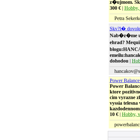
z�ujmom. Sk�
300 €
|
Hobby, 
Petra Sekerko
Skv?l� dovol
Nab�z�me ub
ehrad? Mequi
blogu:HANC
emeilu:hancak
dohodou
|
Hob
hancakov@s
Power Balance
Power Balance
ktore pozitivn
cim vyrazne z
vyssia telesna
kazdodennom z
10 €
|
Hobby, v
powerbalanc