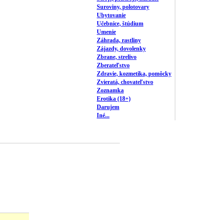
Suroviny, polotovary
Ubytovanie
Učebnice, štúdium
Umenie
Záhrada, rastliny
Zájazdy, dovolenky
Zbrane, strelivo
Zberateľstvo
Zdravie, kozmetika, pomôcky
Zvieratá, chovateľstvo
Zoznamka
Erotika (18+)
Darujem
Iné...