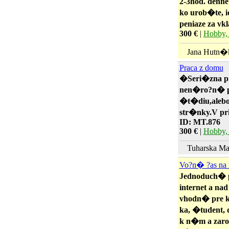
2-3hod. denne
ko urob�te, 
peniaze za vkl
300 €
|
Hobby, 
Jana Hutn
Praca z domu
�Seri�zna pr
nen�ro?n� p
�t�diu,alebo
str�nky.V pr
ID: MT.876
300 €
|
Hobby, 
Tuharska Mar
Vo?n� ?as na i
Jednoduch� p
internet a nad
vhodn� pre k
ka, �tudent,
k n�m a zarob