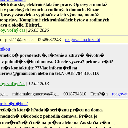
ektrikárske, elektroinštalačné práce. Opravy a montáž
ácií v panelových bytoch a rodinných domoch. Rôzne
Opravy zásuviek a vypínačov a ich výmena, montáž
ne správy. Kompletné elektroinštalácie bytov a rodinných
va a okolie. Elektri...
by, voľný čas
|
26.05 2026
a
prsk11@azet.sk
0948687243
reagovať na inzerát
tikou
metick� poradenstv�, l�?enie a zdrav� �ivotn�
v pohodl� v�ho domova. Chcete vyzera? pekne a c�ti?
 n�s kontaktujte ??Viac inform�cii na
erova@gmail.com alebo na tel.?. 0918 794 310. ID:
by, voľný čas
|
12.02 2013
a...
miriamalongauerova@g...
0918794310
Tren?�n
reagovať
pre ka�d�ho..)
tk�ch ktor� h?adaj� seri�znu pr�cu na doma.
oduch� z�robok z pohodlia domova. Pr�ca je
 nen�ro?n� ?i u� na pr�cu alebo na ?as sta?ia v�m