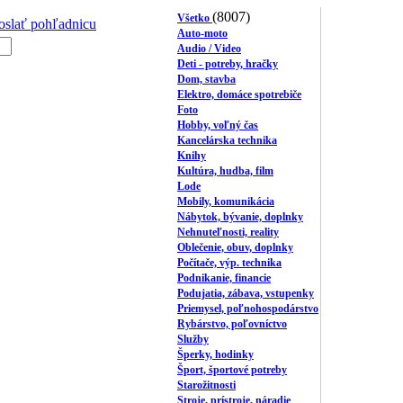
(8007)
Všetko
oslať pohľadnicu
Auto-moto
Audio / Video
Deti - potreby, hračky
Dom, stavba
Elektro, domáce spotrebiče
Foto
Hobby, voľný čas
Kancelárska technika
Knihy
Kultúra, hudba, film
Lode
Mobily, komunikácia
Nábytok, bývanie, doplnky
Nehnuteľnosti, reality
Oblečenie, obuv, doplnky
Počítače, výp. technika
Podnikanie, financie
Podujatia, zábava, vstupenky
Priemysel, poľnohospodárstvo
Rybárstvo, poľovníctvo
Služby
Šperky, hodinky
Šport, športové potreby
Starožitnosti
Stroje, prístroje, náradie