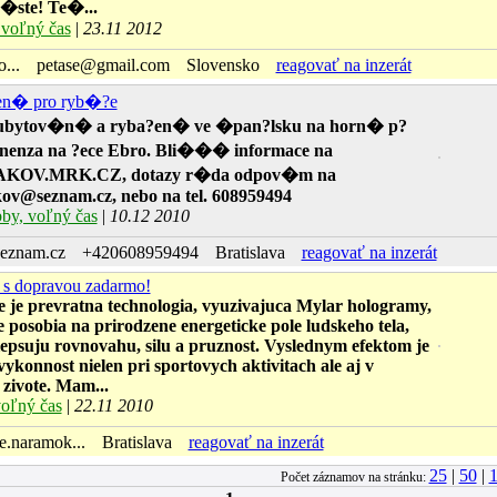
ste! Te�...
voľný čas
|
23.11 2012
...
petase@gmail.com
Slovensko
reagovať na inzerát
en� pro ryb�?e
ytov�n� a ryba?en� ve �pan?lsku na horn� p?
nenza na ?ece Ebro. Bli��� informace na
AKOV.MRK.CZ, dotazy r�da odpov�m na
ov@seznam.cz, nebo na tel. 608959494
by, voľný čas
|
10.12 2010
eznam.cz
+420608959494
Bratislava
reagovať na inzerát
 s dopravou zadarmo!
 je prevratna technologia, vyuzivajuca Mylar hologramy,
e posobia na prirodzene energeticke pole ludskeho tela,
lepsuju rovnovahu, silu a pruznost. Vyslednym efektom je
 vykonnost nielen pri sportovych aktivitach ale aj v
ivote. Mam...
oľný čas
|
22.11 2010
e.naramok...
Bratislava
reagovať na inzerát
25
|
50
|
Počet záznamov na stránku: