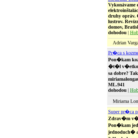
Vykonávame el
elektroinštal
druhy opráv. 
lustrov. Revíz
domov, Bratisla
dohodou
|
Hob
Adrian Varg
Pr�ca s kozme
Pon�kam koz
�t�l v�etko 
sa dobre? Tak
miriamalongau
ML.941
dohodou
|
Hob
Miriama Long
Super pr�ca 
Zdrav�m v�e
Pon�kam jedn
jednoduch� a