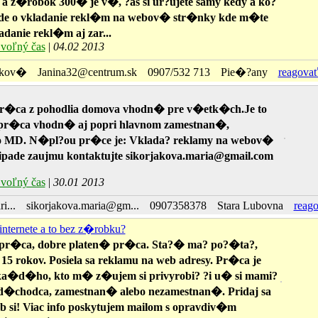
 a z�robok 300� je v�, ?as si ur?ujete samy kedy a ko?
ide o vkladanie rekl�m na webov� str�nky kde m�te
adanie rekl�m aj zar...
voľný čas
|
04.02 2013
�kov�
Janina32@centrum.sk
0907/532 713
Pie�?any
reagovať
�ca z pohodlia domova vhodn� pre v�etk�ch.Je to
r�ca vhodn� aj popri hlavnom zamestnan�,
 MD. N�pl?ou pr�ce je: Vklada? reklamy na webov�
ipade zaujmu kontaktujte sikorjakova.maria@gmail.com
voľný čas
|
30.01 2013
i...
sikorjakova.maria@gm...
0907358378
Stara Lubovna
reago
nternete a to bez z�robku?
r�ca, dobre platen� pr�ca. Sta?� ma? po?�ta?,
 15 rokov. Posiela sa reklamu na web adresy. Pr�ca je
a�d�ho, kto m� z�ujem si privyrobi? ?i u� si mami?
 d�chodca, zamestnan� alebo nezamestnan�. Pridaj sa
 si! Viac info poskytujem mailom s opravdiv�m