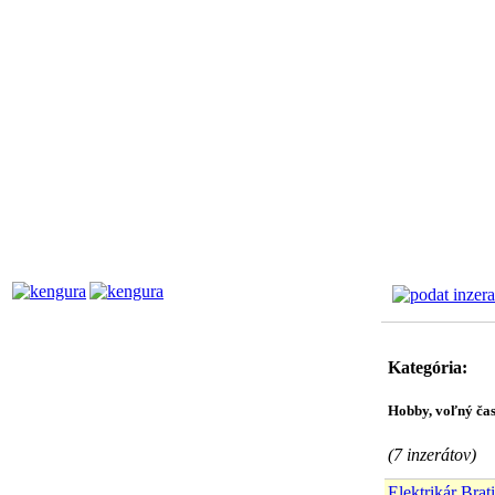
Kategória:
Hobby, voľný ča
(7
inzerátov)
Elektrikár Brat