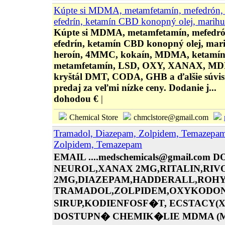
Kúpte si MDMA, metamfetamín, mefedrón,
efedrín, ketamín CBD konopný olej, marihu
Kúpte si MDMA, metamfetamín, mefedró
efedrín, ketamín CBD konopný olej, mari
heroín, 4MMC, kokaín, MDMA, ketamín,
metamfetamín, LSD, OXY, XANAX, MDP
kryštál DMT, CODA, GHB a ďalšie súvis
predaj za veľmi nízke ceny. Dodanie j...
dohodou €
|
Chemical Store
chmclstore@gmail.com
Tramadol, Diazepam, Zolpidem, Temazepam,
Zolpidem, Temazepam
EMAIL ....medschemicals@gmail.co
NEUROL,XANAX 2MG,RITALIN,RIV
2MG,DIAZEPAM,HADDERALL,ROH
TRAMADOL,ZOLPIDEM,OXYKODON
SIRUP,KODIENFOSF�T, ECSTACY(
DOSTUPN� CHEMIK�LIE MDMA (M