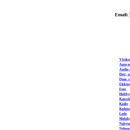
Email:
Všetk
Auto-
Audio 
Deti - 
Dom, s
Elektr
Foto
Hobby,
Kancel
Knihy
Kultúr
Lode
Mobily
Nábyto
Nehnute