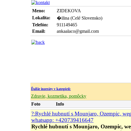
Meno:
ZIDEKOVA
Lokalita:
�ilina (Celé Slovensko)
Telefón:
911149465
Email:
ankaalaco@gmail.com
Ďalšie inzeráty v kategórii:
Zdravie, kozmetika, pomôcky
Foto
Info
?:Rychlé hubnutí s Mounjaro, Ozempic, we
whatsapp: +420739416647
Rychlé hubnutí s Mounjaro, Ozempic, we