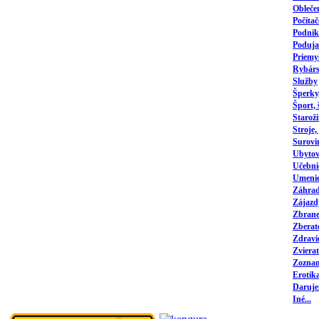
Obleče
Počítač
Podnika
Poduja
Priemy
Rybárs
Služby
Šperky
Šport,
Staroži
Stroje,
Surovi
Ubytov
Učebni
Umeni
Záhrad
Zájazd
Zbrane,
Zberat
Zdravi
Zvierat
Zozna
Erotik
Daruj
Iné...