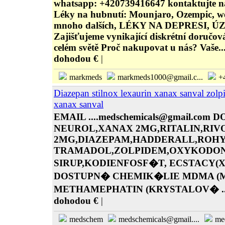
whatsapp: +420739416647 kontaktujte ná
Léky na hubnutí: Mounjaro, Ozempic, w
mnoho dalších, LÉKY NA DEPRESI, Ú
Zajišťujeme vynikající diskrétní doručov
celém světě Proč nakupovat u nás? Vaše..
dohodou €
|
markmeds
markmeds1000@gmail.c...
+
Diazepan stilnox lexaurin xanax sanval zolp
xanax sanval
EMAIL ....medschemicals@gmail.co
NEUROL,XANAX 2MG,RITALIN,RIV
2MG,DIAZEPAM,HADDERALL,ROH
TRAMADOL,ZOLPIDEM,OXYKODON
SIRUP,KODIENFOSF�T, ECSTACY(
DOSTUPN� CHEMIK�LIE MDMA (M
METHAMEPHATIN (KRYSTALOV� ..
dohodou €
|
medschem
medschemicals@gmail....
me