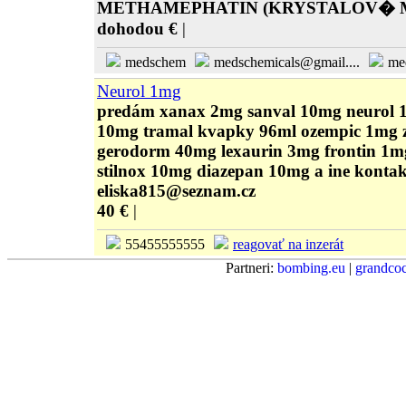
METHAMEPHATIN (KRYSTALOV� M
dohodou €
|
medschem
medschemicals@gmail....
me
Neurol 1mg
predám xanax 2mg sanval 10mg neurol
10mg tramal kvapky 96ml ozempic 1mg 
gerodorm 40mg lexaurin 3mg frontin 1m
stilnox 10mg diazepan 10mg a ine kontak
eliska815@seznam.cz
40 €
|
55455555555
reagovať na inzerát
Partneri:
bombing.eu
|
grandcoc