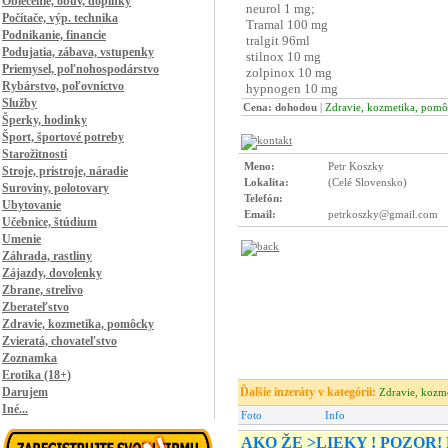
Oblečenie, obuv, doplnky
Počítače, výp. technika
Podnikanie, financie
Podujatia, zábava, vstupenky
Priemysel, poľnohospodárstvo
Rybárstvo, poľovníctvo
Služby
Cena: dohodou
|
Zdravie, kozmetika, pom
Šperky, hodinky
Šport, športové potreby
Starožitnosti
Meno:
Petr Koszky
Stroje, prístroje, náradie
Lokalita:
(Celé Slovensko)
Suroviny, polotovary
Telefón:
Ubytovanie
Email:
petrkoszky@gmail.com
Učebnice, štúdium
Umenie
Záhrada, rastliny
Zájazdy, dovolenky
Zbrane, strelivo
Zberateľstvo
Zdravie, kozmetika, pomôcky
Zvieratá, chovateľstvo
Zoznamka
Erotika (18+)
Darujem
Ďalšie inzeráty v kategórii:
Zdravie, kozm
Iné...
Foto
Info
AKO ŽE >LIEKY ! POZOR!