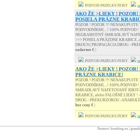
PODVOD-PADELKY-FEJKY
r
AKO ŽE >LIEKY ! POZOR!
POSIELA PRÁZNE KRABI
POZOR ! POZOR !!! NENAKUPUJTE
PODVODNÍKMI....! 100% PODVOD ! 
NEGRAMOTNÝ SMRADLAVÝ NAFET
>>> POSIELA PRÁZDNE KRABICE, a
DROGY( PROPAGÁCIA DROG - PREK
zadarmo €
|
PODVOD-PADELKY-FEJKY
r
AKO ŽE >LIEKY ! POZOR! 
PRÁZNE KRABICE!
POZOR ! POZOR !!! NENAKUPUJTE
PODVODNÍKMI....! 100% PODVOD ! 
SMRADLAVÝ NAFETOVANÝ IDIOT-
KRABICE, alebo FALOŠNÉ LIEKY !
DROG - PREKURZOROU -ANABOLÍK 
bez ceny €
|
PODVOD-PADELKY-FEJKY
r
Partneri:
bombing.eu
|
grandc