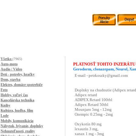
Všetko
(7965)
Auto-moto
PLATNOSŤ TOHTO INZERÁTU
Gerodorm, clonazepam, Neurol, Xa
Audio / Video
Deti - potreby, hračky
Dom, stavba
Elektro, domáce spotrebiče
Foto
Hobby, voľný čas
Kancelárska technika
Knihy
Kultúra, hudba, film
Lode
Mobily, komunikácia
Nábytok, bývanie, doplnky
Nehnuteľnosti, reality