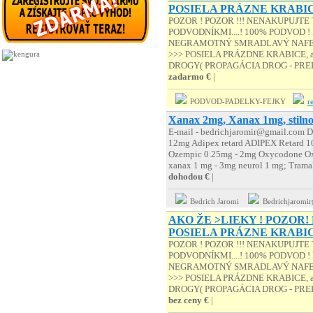
POSIELA PRÁZNE KRABI
POZOR ! POZOR !!! NENAKUPUJTE
PODVODNÍKMI....! 100% PODVOD ! 
NEGRAMOTNÝ SMRADLAVÝ NAFET
>>> POSIELA PRÁZDNE KRABICE, a
DROGY( PROPAGÁCIA DROG - PREK
zadarmo €
|
PODVOD-PADELKY-FEJKY
r
Xanax 2mg, Xanax 1mg, stiln
E-mail - bedrichjaromir@gmail.com 
12mg Adipex retard ADIPEX Retard 1
Ozempic 0.25mg - 2mg Oxycodone Ox
xanax 1 mg - 3mg neurol 1 mg; Tramal 
dohodou €
|
Bedrich Jaromi
Bedrichjaromir
AKO ŽE >LIEKY ! POZOR!
POSIELA PRÁZNE KRABI
POZOR ! POZOR !!! NENAKUPUJTE
PODVODNÍKMI....! 100% PODVOD ! 
NEGRAMOTNÝ SMRADLAVÝ NAFET
>>> POSIELA PRÁZDNE KRABICE, a
DROGY( PROPAGÁCIA DROG - PREK
bez ceny €
|