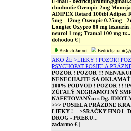
E-mail - bedrichjaromir@gmail
chudnutie Ozempic 2mg Mounja
ADIPEX Retard 100tbl Adipex R
5mg - 12mg Ozempic 0.25mg - 
Longtec Oxypro 80 mg lexaurín 
neurol 1 mg; Tramal 100 mg tr...
dohodou €
|
Bedrich Jaromi
Bedrichjaromir@g
AKO ŽE >LIEKY ! POZOR! POZO
PSYCHOPAT POSIELA PRÁZNE
POZOR ! POZOR !!! NENAKU
NENECHAJTE SA OKLAMAŤ P
100% PODVOD ! POZOR ! ! !
ZÚFALÝ NEGRAMOTNÝ SM
NAFETOVANÝm s Dg. IDIO
>>> POSIELA PRÁZDNE KRAB
LIEKY ! --->SRAČKY-HNOJ-
DROG - PREKU...
zadarmo €
|