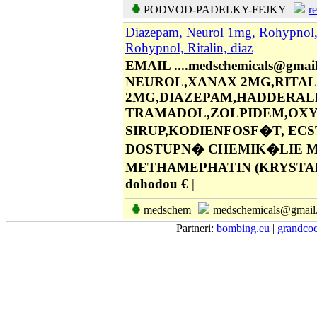
PODVOD-PADELKY-FEJKY
r
Diazepam, Neurol 1mg, Rohypnol,
Rohypnol, Ritalin, diaz
EMAIL ....medschemicals@g
NEUROL,XANAX 2MG,RITAL
2MG,DIAZEPAM,HADDERAL
TRAMADOL,ZOLPIDEM,OXY
SIRUP,KODIENFOSF�T, EC
DOSTUPN� CHEMIK�LIE MD
METHAMEPHATIN (KRYSTAL
dohodou €
|
medschem
medschemicals@gmail..
Partneri:
bombing.eu
|
grandcoc