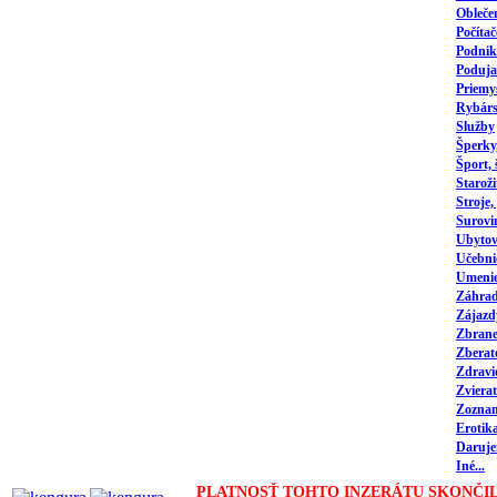
Obleče
Počítač
Podnika
Poduja
Priemy
Rybárs
Služby
Šperky
Šport,
Staroži
Stroje,
Surovi
Ubytov
Učebni
Umeni
Záhrad
Zájazd
Zbrane,
Zberat
Zdravi
Zvierat
Zozna
Erotik
Daruj
Iné...
PLATNOSŤ TOHTO INZERÁTU SKONČIL