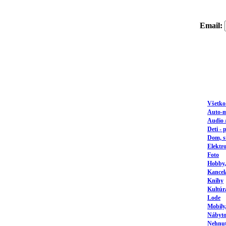
Email:
Všetk
Auto-
Audio 
Deti - 
Dom, s
Elektr
Foto
Hobby,
Kancel
Knihy
Kultúr
Lode
Mobily
Nábyto
Nehnute