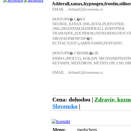
Adderall,xanax,hypnogen,frontin,sti
Cena: dohodou
|
Zdravie, kozm
Slovensko
|
Meno:
medschem