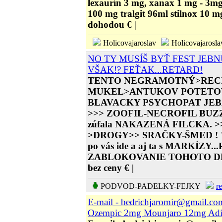
lexaurín 3 mg, xanax 1 mg - 3m
100 mg tralgit 96ml stilnox 10 m
dohodou €
|
Holicovajaroslav
Holicovajarosl
NO TY MUSÍŠ BYŤ FEST JEBN
VŠAK!? FEŤAK...RETARD!
TENTO NEGRAMOTNÝ>RECI
MUKEL>ANTUKOV POTETO
BLAVACKY PSYCHOPAT JEB
>>> ZOOFIL-NECROFIL BUZZI
zúfala NAKAZENÁ FILCKA. 
>DROGY>> SRAČKY-ŠMED ! "
po vás ide a aj ta s MARKÍZY
ZABLOKOVANIE TOHOTO DR
bez ceny €
|
PODVOD-PADELKY-FEJKY
r
E-mail - bedrichjaromir@gmail.co
Ozempic 2mg Mounjaro 12mg Adip