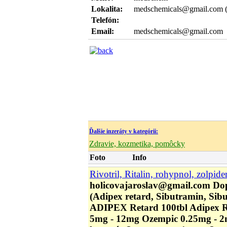
Lokalita:
medschemicals@gmail.com (
Telefón:
Email:
medschemicals@gmail.com
Ďalšie inzeráty v kategórii:
Zdravie, kozmetika, pomôcky
Foto
Info
Rivotril, Ritalin, rohypnol, zolpide
holicovajaroslav@gmail.com Do
(Adipex retard, Sibutramin, Sibut
ADIPEX Retard 100tbl Adipex R
5mg - 12mg Ozempic 0.25mg - 