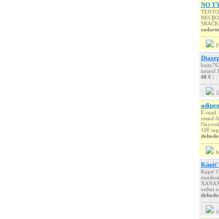
NO TY
TENTO
NECROF
SRAČKY-
zadarm
Diazep
kejty7
neurol
40 €
|
5
adipex
E-mail 
retard 
Oxycodo
100 mg t
dohodo
b
Kúpiť 
Kúpiť G
marihua
XANAX, 
veľmi n
dohodo
c