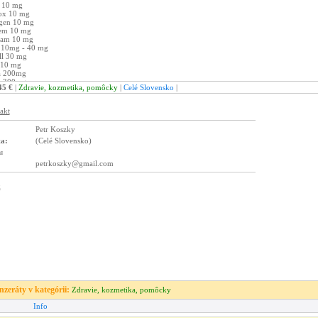
45 €
|
Zdravie, kozmetika, pomôcky
|
Celé Slovensko
|
Petr Koszky
ta:
(Celé Slovensko)
:
petrkoszky@gmail.com
inzeráty v kategórii:
Zdravie, kozmetika, pomôcky
Info