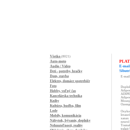
Všetko
(8021)
Auto-moto
PLAT
E-mail
Audio / Video
Sibutri
Deti - potreby, hračky
Dom, stavba
Elektro, domáce spotrebiče
Foto
Hobby, voľný čas
Kancelárska technika
Knihy
Kultúra, hudba, film
Lode
Mobily, komunikácia
Nábytok, bývanie, doplnky
Nehnuteľnosti, reality