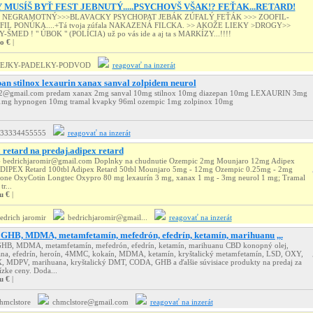
 MUSÍŠ BYŤ FEST JEBNUTÝ.....PSYCHOVŠ VŠAK!? FEŤAK...RETARD!
 NEGRAMOTNÝ>>>BLAVACKY PSYCHOPAT JEBÁK ZÚFALÝ FEŤÁK >>> ZOOFIL-
IL PONÚKA....+Tá tvoja zúfala NAKAZENÁ FILCKA. >> AKOŽE LIEKY >DROGY>>
ŠMED ! " ÚBOK " (POLÍCIA) už po vás ide a aj ta s MARKÍZY...!!!!
o €
|
FEJKY-PADELKY-PODVOD
reagovať na inzerát
an stilnox lexaurin xanax sanval zolpidem neurol
62@gmail.com predam xanax 2mg sanval 10mg stilnox 10mg diazepan 10mg LEXAURIN 3mg
 1mg hypnogen 10mg tramal kvapky 96ml ozempic 1mg zolpinox 10mg
33334455555
reagovať na inzerát
 retard na predaj.adipex retard
- bedrichjaromir@gmail.com Doplnky na chudnutie Ozempic 2mg Mounjaro 12mg Adipex
ADIPEX Retard 100tbl Adipex Retard 50tbl Mounjaro 5mg - 12mg Ozempic 0.25mg - 2mg
ne OxyCotin Longtec Oxypro 80 mg lexaurín 3 mg, xanax 1 mg - 3mg neurol 1 mg; Tramal
r...
u €
|
edrich jaromir
bedrichjaromir@gmail...
reagovať na inzerát
GHB, MDMA, metamfetamín, mefedrón, efedrín, ketamín, marihuanu ,,.
HB, MDMA, metamfetamín, mefedrón, efedrín, ketamín, marihuanu CBD konopný olej,
na, efedrín, heroín, 4MMC, kokaín, MDMA, ketamín, kryštalický metamfetamín, LSD, OXY,
MDPV, marihuana, kryštalický DMT, CODA, GHB a ďalšie súvisiace produkty na predaj za
ízke ceny. Doda...
u €
|
hmclstore
chmclstore@gmail.com
reagovať na inzerát