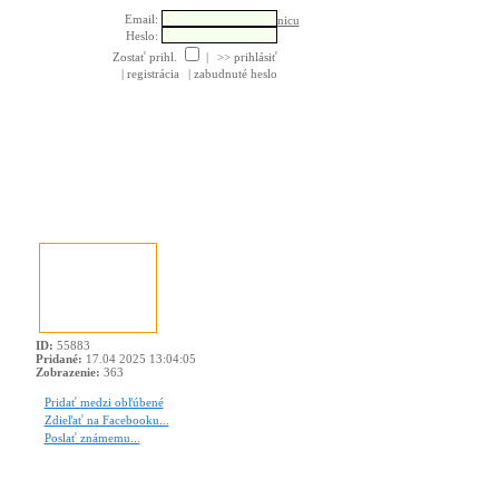
Email:
Poslať pohľadnicu
Heslo:
Zostať prihl.
|
>> prihlásiť
| registrácia
| zabudnuté heslo
ID:
55883
Pridané:
17.04 2025 13:04:05
Zobrazenie:
363
Pridať medzi obľúbené
Zdieľať na Facebooku...
Poslať známemu...