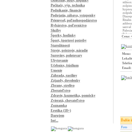
Oblečenie, obuv, doplnky
Počítače, výp. technika
Podnikanie, financie
Podujatia, zábava, vstupenky
Priemysel, poľnohospodárstvo
Rybárstvo, poľovníctvo
Služby
Šperky, hodinky
Cena: 
Šport, športové potreby
Starožitnosti
Stroje, prístroje, náradie
Meno:
Suroviny, polotovary
Lokali
Ubytovanie
Telefón
Učebnice, štúdium
Email:
Umenie
Záhrada, rastliny
Zájazdy, dovolenky
Zbrane, strelivo
Zberateľstvo
Zdravie, kozmetika, pomôcky
Zvieratá, chovateľstvo
Zoznamka
Erotika (18+)
Darujem
Ďalšie 
Iné...
Foto