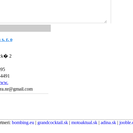
s. r. o
ick� 2
695
44491
/www.
iera.nr@gmail.com
rtneri:
bombing.eu
|
grandcocktail.sk
|
motoaktual.sk
|
adina.sk
|
jooble.