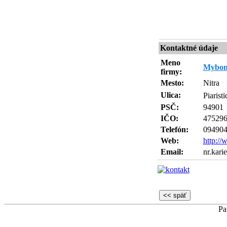
Kontaktné údaje
Meno
Mybon 
firmy:
Mesto:
Nitra
Ulica:
Piarist
PSČ:
94901
IČO:
47529
Telefón:
09490
Web:
http:/
Email:
nr.kar
Pa