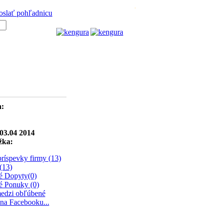
oslať pohľadnicu
a:
03.04 2014
žka:
ríspevky firmy (13)
(13)
é Dopyty(0)
é Ponuky (0)
medzi obľúbené
na Facebooku...