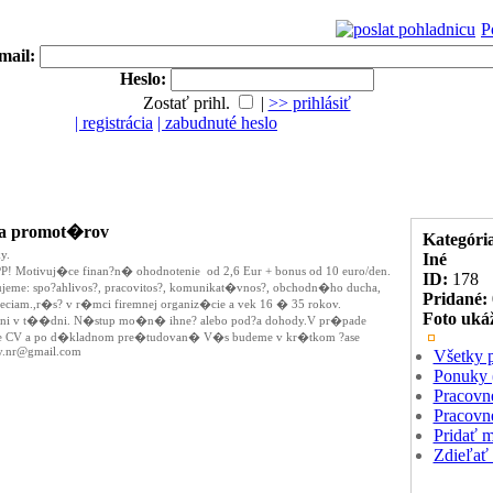
P
mail:
Heslo:
Zostať prihl.
|
>> prihlásiť
| registrácia
| zabudnuté heslo
 a promot�rov
Kategóri
Iné
ID:
178
Pridané:
Foto uká
Všetky p
Ponuky 
Pracovn
Pracovn
Pridať 
Zdieľať 