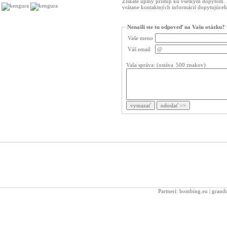
Získate úplný prístup ku všetkým dopytom.
vrátane kontaktných informácií dopytujúceh
Nenašli ste tu odpoveď na Vašu otázku?
Vaše meno
Váš email
Vaša správa: (ostáva
Partneri:
bombing.eu
|
grandc