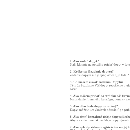
1. Ako zadať dopyt?
Stačí kliknúť na položku pridať dopyt v ľa
2. Koľko stojí zadanie dopytu?
Zadanie dopytu nie je spoplatnené, je ted
3. Čo môžem získať zadaním Dopytu?
Tým že bezplatne Váš dopyt rozošleme vyti
času!
4. Ako môžem pridať na stránku náš fire
Na pridanie firemného katalógu, ponuky ale
5. Ako dlho bude dopyt zaradený?
Dopyt môžete kedykoľvek odstrániť po prihl
6. Ako zistiť kontaktné údaje dopytujúceh
Aby ste videli kontaktné údaje dopytujúceho
7. Aké výhody získam registráciou svojej 