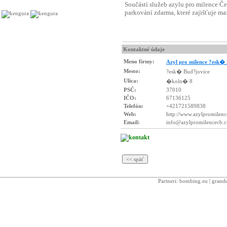
Kontaktné údaje
Meno firmy:
Azyl pro milence ?esk�
Mesto:
?esk� Bud?jovice
Ulica:
�koln� 8
PSČ:
37010
IČO:
67136125
Telefón:
+421721589838
Web:
http://www.azylpromilenc
Email:
info@azylpromilencecb.c
Partneri:
bombing.eu
|
grandc