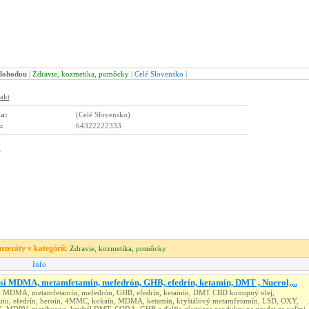
 dohodou
|
Zdravie, kozmetika, pomôcky
|
Celé Slovensko
|
ta:
(Celé Slovensko)
:
64322222333
inzeráty v kategórii:
Zdravie, kozmetika, pomôcky
Info
si MDMA, metamfetamín, mefedrón, GHB, efedrín, ketamín, DMT , Nuerol,,..
i MDMA, metamfetamín, mefedrón, GHB, efedrín, ketamín, DMT CBD konopný olej,
nu, efedrín, heroín, 4MMC, kokaín, MDMA, ketamín, kryštálový metamfetamín, LSD, OXY,