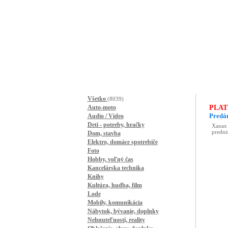
Všetko
(8039)
Auto-moto
PLAT
Predá
Audio / Video
Deti - potreby, hračky
Dom, stavba
Elektro, domáce spotrebiče
Foto
Hobby, voľný čas
Kancelárska technika
Knihy
Kultúra, hudba, film
Lode
Mobily, komunikácia
Nábytok, bývanie, doplnky
Nehnuteľnosti, reality