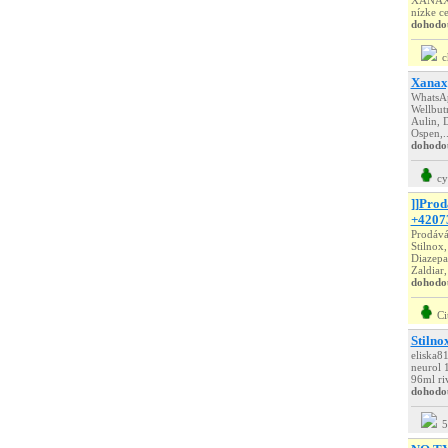
XANAX, 
nízke ce
dohodo
c
Xanax,
WhatsAp
Wellbutr
Aulin, 
Ospen,..
dohodo
cy
]]Prod
+4207
Prodává
Stilnox
Diazepam
Zaldiar,
dohodo
Ci
Stilno
eliska8
neurol 
96ml ri
dohodo
5