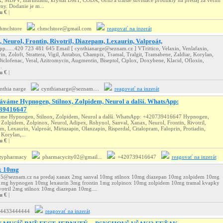
MDPV, marihuanu, kryštál DMT, CODA, GHB a ďalšie súvisiace produkty na predaj za veľmi
ny. Dodanie je m...
u €
|
hmclstore
chmclstore@gmail.com
reagovať na inzerát
 Neurol, Frontin, Rivotril, Diazepam, Lexaurin, Valproát,
p......420 723 481 645 Email [ cynthianarge@seznam.cz ] VTrittico, Velaxin, Venlafaxin,
in, Zoloft, Strattera, Vigil, Antabus, Champix, Tramal, Tralgit, Tramabene, Zaldiar, Korylan,
Diclofenac, Veral, Azitromycin, Augmentin, Biseptol, Ciplox, Doxybene, Klacid, Ofloxin,
.
u €
|
nthia narge
cynthianarge@seznam....
reagovať na inzerát
áváme Hypnogen, Stilnox, Zolpidem, Neurol a další. WhatsApp:
39416647
me Hypnogen, Stilnox, Zolpidem, Neurol a další. WhatsApp: +420739416647 Hypnogen,
, Zolpidem, Zolpinox, Neurol, Adipex, Rohynol, Sanval, Xanax, Neurol, Frontin, Rivotril,
, Lexaurin, Valproát, Mirtazapin, Olanzapin, Risperdal, Citalopram, Faloprin, Protiadin,
 Korylan,...
u €
|
typharmacy
pharmacycity02@gmail...
+420739416647
reagovať na inzerát
x 10mg
15@seznam.cz na predaj xanax 2mg sanval 10mg stilnox 10mg diazepan 10mg zolpidem 10mg
1mg hypnogen 10mg lexaurin 3mg frontin 1mg zolpinox 10mg zolpidem 10mg tramal kvapky
votril 2mg stilnox 10mg diazepan 10mg....
u €
|
4433444444
reagovať na inzerát