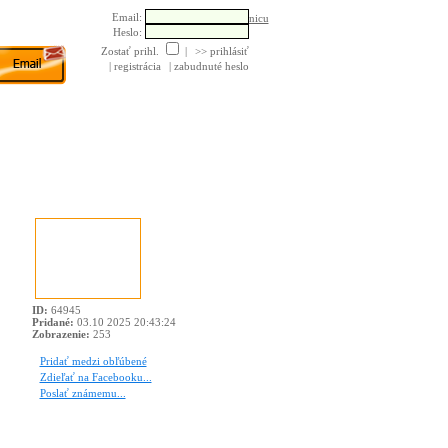
Email:
Poslať pohľadnicu
Heslo:
Zostať prihl.
|
>> prihlásiť
| registrácia
| zabudnuté heslo
ID:
64945
Pridané:
03.10 2025 20:43:24
Zobrazenie:
253
Pridať medzi obľúbené
Zdieľať na Facebooku...
Poslať známemu...