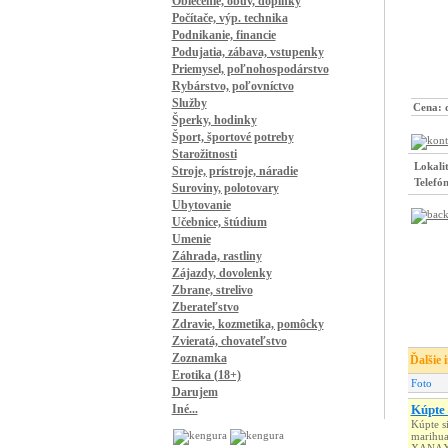
Oblečenie, obuv, doplnky
Počítače, výp. technika
Podnikanie, financie
Podujatia, zábava, vstupenky
Priemysel, poľnohospodárstvo
Rybárstvo, poľovníctvo
Služby
Cena:
Šperky, hodinky
Šport, športové potreby
Starožitnosti
Lokali
Stroje, prístroje, náradie
Telefón
Suroviny, polotovary
Ubytovanie
Učebnice, štúdium
Umenie
Záhrada, rastliny
Zájazdy, dovolenky
Zbrane, strelivo
Zberateľstvo
Zdravie, kozmetika, pomôcky
Zvieratá, chovateľstvo
Zoznamka
Ďalšie 
Erotika (18+)
Foto
Darujem
Iné...
Kúpte 
Kúpte s
marihua