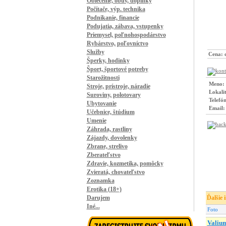
Oblečenie, obuv, doplnky
Počítače, výp. technika
Podnikanie, financie
Podujatia, zábava, vstupenky
Priemysel, poľnohospodárstvo
Rybárstvo, poľovníctvo
Služby
Cena:
Šperky, hodinky
Šport, športové potreby
Starožitnosti
Meno:
Stroje, prístroje, náradie
Lokali
Suroviny, polotovary
Telefón
Ubytovanie
Email:
Učebnice, štúdium
Umenie
Záhrada, rastliny
Zájazdy, dovolenky
Zbrane, strelivo
Zberateľstvo
Zdravie, kozmetika, pomôcky
Zvieratá, chovateľstvo
Zoznamka
Erotika (18+)
Darujem
Ďalšie 
Iné...
Foto
Valium