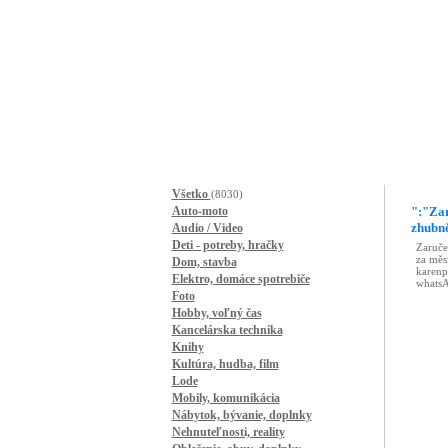
Všetko
(8030)
Auto-moto
":"Zar
zhubně
Audio / Video
Deti - potreby, hračky
Dom, stavba
Elektro, domáce spotrebiče
Foto
Hobby, voľný čas
Kancelárska technika
Knihy
Kultúra, hudba, film
Lode
Mobily, komunikácia
Nábytok, bývanie, doplnky
Nehnuteľnosti, reality