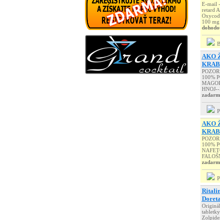
E-mail 
retard 
Oxycodo
100 mg t
dohodo
B
AKO Ž
KRAB
POZOR 
100% P
MAGOR-
HNOJ--
zadarm
AKO Ž
KRAB
POZOR 
100% 
NAFETO
FALOŠN
zadarm
Ritali
Doreta
Originál
tabletky
Zolpidem