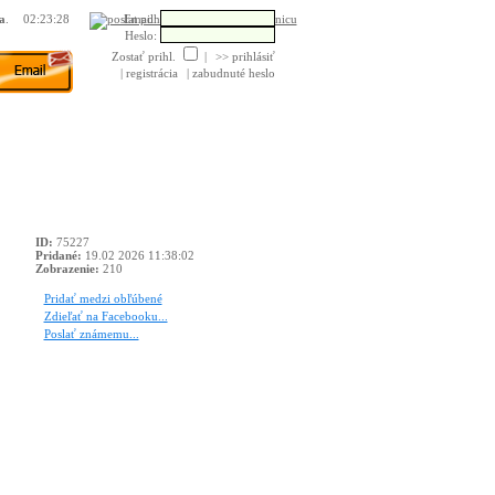
Email:
a
.
Poslať pohľadnicu
Heslo:
Zostať prihl.
|
>> prihlásiť
| registrácia
| zabudnuté heslo
ID:
75227
Pridané:
19.02 2026 11:38:02
Zobrazenie:
210
Pridať medzi obľúbené
Zdieľať na Facebooku...
Poslať známemu...