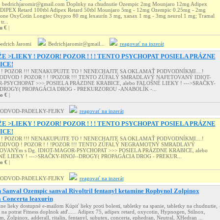
- bedrichjaromir@gmail.com Doplnky na chudnutie Ozempic 2mg Mounjaro 12mg Adipex
ADIPEX Retard 100tbl Adipex Retard 50tbl Mounjaro 5mg - 12mg Ozempic 0.25mg - 2mg
ne OxyCotin Longtec Oxypro 80 mg lexaurín 3 mg, xanax 1 mg - 3mg neurol 1 mg; Tramal
r...
u €
|
edrich Jaromi
Bedrichjaromir@gmail...
reagovať na inzerát
E >LIEKY ! POZOR! POZOR ! ! ! TENTO PSYCHOPAT POSIELA PRÁZNE
ICE!
! POZOR !!! NENAKUPUJTE TO ! NENECHAJTE SA OKLAMAŤ PODVODNÍKMI....!
ODVOD ! POZOR ! ! !POZOR !!! TENTO ZÚFALÝ SMRADLAVÝ NAFETOVANÝ IDIOT-
PSYCHOPAT >>> POSIELA PRÁZDNE KRABICE, alebo FALOŠNÉ LIEKY ! --->SRAČKY-
DROGY( PROPAGÁCIA DROG - PREKURZOROU -ANABOLÍK -...
o €
|
PODVOD-PADELKY-FEJKY
reagovať na inzerát
E >LIEKY ! POZOR! POZOR ! ! ! TENTO PSYCHOPAT POSIELA PRÁZNE
ICE!
! POZOR !!! NENAKUPUJTE TO ! NENECHAJTE SA OKLAMAŤ PODVODNÍKMI....!
PODVOD ! POZOR ! ! !POZOR !!! TENTO ZÚFALÝ NEGRAMOTNÝ SMRADLAVÝ
VANÝm s Dg. IDIOT-MAGOR-PSYCHOPAT >>> POSIELA PRÁZDNE KRABICE, alebo
É LIEKY ! --->SRAČKY-HNOJ--DROGY( PROPAGÁCIA DROG - PREKUR...
o €
|
PODVOD-PADELKY-FEJKY
reagovať na inzerát
n Sanval Ozempic sanval Rivoltril fentanyl ketamine Rophynol Zolpinox
 Concerta leaxurin
ne lieky dostupné e-mailom Kúpiť lieky proti bolesti, tabletky na spanie, tabletky na chudnutie,
 na potrat Fitness doplnok atď...... Adipex 75, adipex retard, oxycotin, Hypnogen, Stilnox,
, Zolpinox, adderall, ritalin, fentanyl, subutex, concerta, ephedran, Neutral, XHedran ...