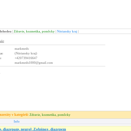
 dohodou
|
Zdravie, kozmetika, pomôcky
|
Nitriansky kraj
|
markmeds
ta:
(Nitriansky kraj)
:
+420739416647
markmeds1000@gmail.com
inzeráty v kategórii:
Zdravie, kozmetika, pomôcky
Info
, diazepam, neurol, Zolpinox, diazepem