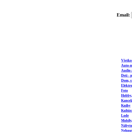
Email:
Všetk
Auto-
Audio 
Deti - 
Dom, s
Elektr
Foto
Hobby,
Kancel
Knihy
Kultúr
Lode
Mobily
Nábyto
Nehnute