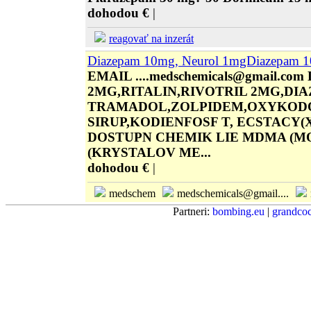
dohodou €
|
reagovať na inzerát
Diazepam 10mg, Neurol 1mgDiazepam 1
EMAIL ....medschemicals@gmail.
2MG,RITALIN,RIVOTRIL 2MG,D
TRAMADOL,ZOLPIDEM,OXYKODO
SIRUP,KODIENFOSF T, ECSTACY
DOSTUPN CHEMIK LIE MDMA (M
(KRYSTALOV ME...
dohodou €
|
medschem
medschemicals@gmail....
Partneri:
bombing.eu
|
grandcoc