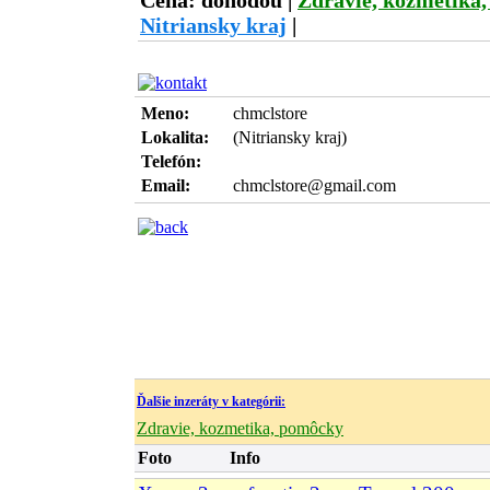
Cena: dohodou
|
Zdravie, kozmetika
Nitriansky kraj
|
Meno:
chmclstore
Lokalita:
(Nitriansky kraj)
Telefón:
Email:
chmclstore@gmail.com
Ďalšie inzeráty v kategórii:
Zdravie, kozmetika, pomôcky
Foto
Info