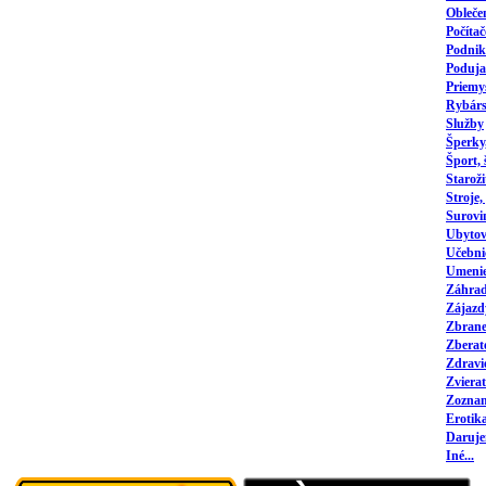
Obleče
Počítač
Podnika
Poduja
Priemy
Rybárs
Služby
Šperky
Šport,
Staroži
Stroje,
Surovi
Ubytov
Učebni
Umeni
Záhrad
Zájazd
Zbrane,
Zberat
Zdravi
Zvierat
Zozna
Erotik
Daruj
Iné...