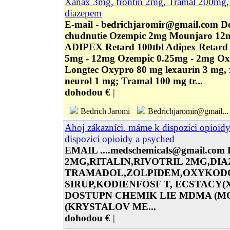
Xanax 3mg, frontin 2mg, Tramal 200mg, 
diazepem
E-mail - bedrichjaromir@gmail.com D
chudnutie Ozempic 2mg Mounjaro 12m
ADIPEX Retard 100tbl Adipex Retard
5mg - 12mg Ozempic 0.25mg - 2mg O
Longtec Oxypro 80 mg lexaurín 3 mg,
neurol 1 mg; Tramal 100 mg tr...
dohodou €
|
Bedrich Jaromi
Bedrichjaromir@gmail...
Ahoj zákazníci. máme k dispozici opioid
dispozici opioidy a psyched
EMAIL ....medschemicals@gmail.
2MG,RITALIN,RIVOTRIL 2MG,D
TRAMADOL,ZOLPIDEM,OXYKODO
SIRUP,KODIENFOSF T, ECSTACY
DOSTUPN CHEMIK LIE MDMA (M
(KRYSTALOV ME...
dohodou €
|