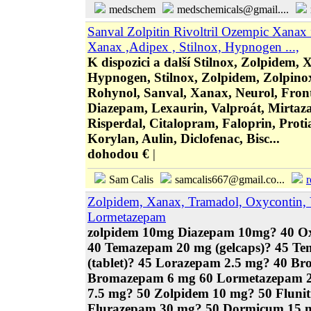
medschem
medschemicals@gmail....
Sanval Zolpitin Rivoltril Ozempic Xanax 
Xanax ,Adipex , Stilnox, Hypnogen ...,
K dispozici a další Stilnox, Zolpidem, 
Hypnogen, Stilnox, Zolpidem, Zolpinox
Rohynol, Sanval, Xanax, Neurol, Fronti
Diazepam, Lexaurin, Valproát, Mirtaz
Risperdal, Citalopram, Faloprin, Protia
Korylan, Aulin, Diclofenac, Bisc...
dohodou €
|
Sam Calis
samcalis667@gmail.co...
r
Zolpidem, Xanax, Tramadol, Oxycontin, 
Lormetazepam
zolpidem 10mg Diazepam 10mg? 40 O
40 Temazepam 20 mg (gelcaps)? 45 T
(tablet)? 45 Lorazepam 2.5 mg? 40 
Bromazepam 6 mg 60 Lormetazepam 2
7.5 mg? 50 Zolpidem 10 mg? 50 Fluni
Flurazepam 30 mg? 50 Dormicum 15 mg