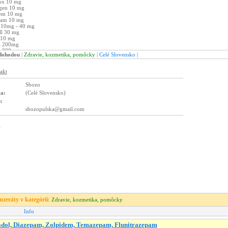
 dohodou
|
Zdravie, kozmetika, pomôcky
|
Celé Slovensko
|
Sbozo
ta:
(Celé Slovensko)
:
sbozopulska@gmail.com
inzeráty v kategórii:
Zdravie, kozmetika, pomôcky
Info
dol, Diazepam, Zolpidem, Temazepam, Flunitrazepam