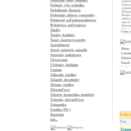
Oblečenie, obuv, doplnky
Počítače, výp. technika
Podnikanie, financie
Podujatia, zábava, vstupenky
Priemysel, poľnohospodárstvo
Rybárstvo, poľovníctvo
Služby
Cena:
Šperky, hodinky
Šport, športové potreby
Starožitnosti
Meno:
Stroje, prístroje, náradie
Lokali
Suroviny, polotovary
Telefón
Ubytovanie
Email:
Učebnice, štúdium
Umenie
Záhrada, rastliny
Zájazdy, dovolenky
Zbrane, strelivo
Zberateľstvo
Zdravie, kozmetika, pomôcky
Zvieratá, chovateľstvo
Zoznamka
Erotika (18+)
Darujem
Ďalšie 
Iné...
Foto
Trama