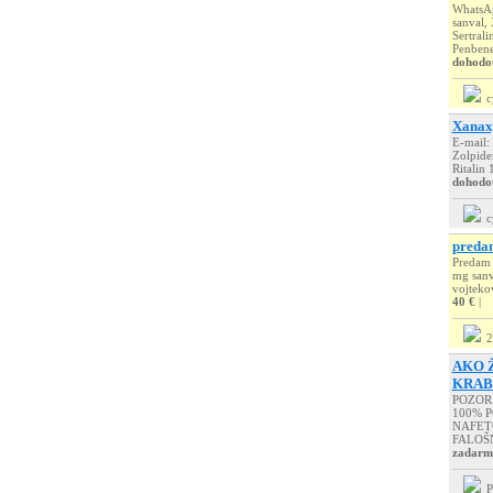
WhatsAp
sanval,
Sertrali
Penbene,
dohodo
c
Xanax,
E-mail:
Zolpide
Ritalin
dohodo
c
predam
Predam 
mg sanv
vojtek
40 €
|
2
AKO Ž
KRAB
POZOR 
100% 
NAFETO
FALOŠN
zadarm