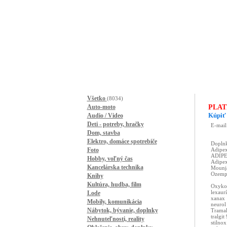
Všetko
(8034)
Auto-moto
PLAT
Kúpiť 
Audio / Video
Deti - potreby, hračky
Dom, stavba
Elektro, domáce spotrebiče
Foto
Hobby, voľný čas
Kancelárska technika
Knihy
Kultúra, hudba, film
Lode
Mobily, komunikácia
Nábytok, bývanie, doplnky
Nehnuteľnosti, reality