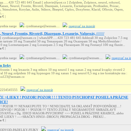
p......420 723 481 645 Email [ zdravie@post.cz ] Zolpidem, Zolpinox, neurol, rohynol,
 Xanax, Neurol, Frontin, Rivotril, Diazepam, Lexaurin, Escitalopram, Prothiaden, Prozac,
n, Stimuloton, Korylan, Aulin, Stilnox, Biseptol, Ciplox, Doxybene, Klacid, Ofloxin, Ospen,
...
u €
|
ynthia narge
cynthianarge@seznam....
reagovať na inzerát
 Neurol, Frontin, Rivotril, Diazepam, Lexaurin, Valproát, ///////
 [ cynthianarge@seznam.cz ] whatsAPP......420 723 481 645 Adderall 30 mg Zolpiclon 7.5 mg
m tartrate 10 mg Tramadol 50 mg Temazepam 20 mg Oxazepam 50 mg Methylifenidate /
 10 mg Lormetazepam 2 mg Lorazepam 2.5 mg Flurazepam 30 mg Fentanyl 100 mg flunitr...
u €
|
ynthia narge
cynthianarge@seznam....
cynthianarge@seznam....
reagovať na in
 lieky
frontin 1 mg lexaurin 3 mg stilnox 10 mg neurol 1 mg xanax 2 mg tramal kvapky rivotril 2
al 10 mg zolpidem 10 mg hypnogen 10 mg xanax 1 mg neurol 0,5 mg a ine kontaktujte ma :
ova123@seznam.cz
2254545555
reagovať na inzerát
E >LIEKY ! POZOR! POZOR ! ! ! TENTO PSYCHOPAT POSIELA PRÁZNE
ICE!
! POZOR !!! NENAKUPUJTE TO ! NENECHAJTE SA OKLAMAŤ PODVODNÍKMI....!
PODVOD ! POZOR ! ! !POZOR !!! TENTO ZÚFALÝ NEGRAMOTNÝ SMRADLAVÝ
VANÝm s Dg. IDIOT-MAGOR-PSYCHOPAT >>> POSIELA PRÁZDNE KRABICE, alebo
É LIEKY ! --->SRAČKY-HNOJ--DROGY( PROPAGÁCIA DROG - PREKU...
o €
|
PODVOD-PADELKY-FEJKY
reagovať na inzerát