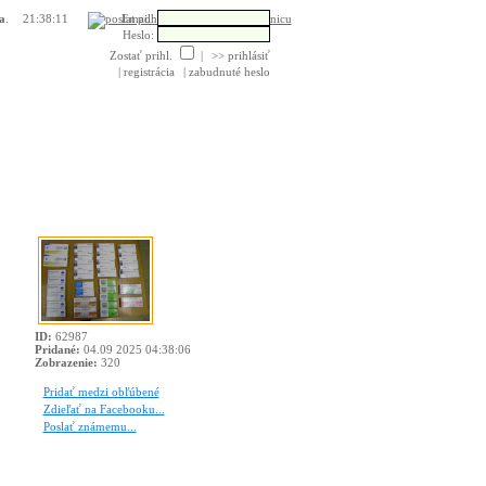
Email:
a
.
Poslať pohľadnicu
Heslo:
Zostať prihl.
|
>> prihlásiť
| registrácia
| zabudnuté heslo
ID:
62987
Pridané:
04.09 2025 04:38:06
Zobrazenie:
320
Pridať medzi obľúbené
Zdieľať na Facebooku...
Poslať známemu...