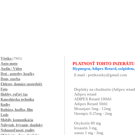
Všetko
(7965)
Auto-moto
PLATNOSŤ TOHTO INZERÁTU
Hypnogen, Adipex Retard, zolpidem,
Audio / Video
Deti - potreby, hračky
Dom, stavba
Elektro, domáce spotrebiče
Foto
Hobby, voľný čas
Kancelárska technika
Knihy
Kultúra, hudba, film
Lode
Mobily, komunikácia
Nábytok, bývanie, doplnky
Nehnuteľnosti, reality