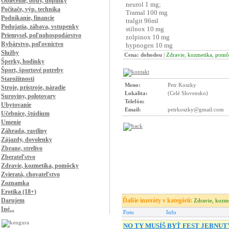
Oblečenie, obuv, doplnky
Počítače, výp. technika
Podnikanie, financie
Podujatia, zábava, vstupenky
Priemysel, poľnohospodárstvo
Rybárstvo, poľovníctvo
Služby
Cena: dohodou
|
Zdravie, kozmetika, pom
Šperky, hodinky
Šport, športové potreby
Starožitnosti
Meno:
Petr Koszky
Stroje, prístroje, náradie
Lokalita:
(Celé Slovensko)
Suroviny, polotovary
Telefón:
Ubytovanie
Email:
petrkoszky@gmail.com
Učebnice, štúdium
Umenie
Záhrada, rastliny
Zájazdy, dovolenky
Zbrane, strelivo
Zberateľstvo
Zdravie, kozmetika, pomôcky
Zvieratá, chovateľstvo
Zoznamka
Erotika (18+)
Darujem
Ďalšie inzeráty v kategórii:
Zdravie, kozm
Iné...
Foto
Info
NO TY MUSÍŠ BYŤ FEST JEBNUTÝ