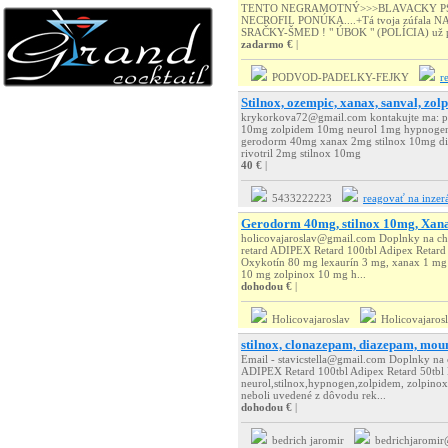
TENTO NEGRAMOTNÝ>>>BLAVACKY PSY
NECROFIL PONÚKA....+Tá tvoja zúfal
SRAČKY-ŠMED ! " ÚBOK " (POLÍCIA) už po 
zadarmo €
|
PODVOD-PADELKY-FEJKY
r
Stilnox, ozempic, xanax, sanval, zolp
krykorkova72@gmail.com kontakujte ma: p
10mg zolpidem 10mg neurol 1mg hypnogen
gerodorm 40mg xanax 2mg stilnox 10mg di
rivotril 2mg stilnox 10mg
40 €
|
5433222223
reagovať na inzer
Gerodorm 40mg, stilnox 10mg, Xan
holicovajaroslav@gmail.com Doplnky na chud
retard ADIPEX Retard 100tbl Adipex Reta
Oxykotín 80 mg lexaurín 3 mg, xanax 1 mg 
10 mg zolpinox 10 mg h...
dohodou €
|
Holicovajaroslav
Holicovajaros
stilnox, clonazepam, diazepam, moun
Email - stavicstella@gmail.com Doplnky n
ADIPEX Retard 100tbl Adipex Retard 50tb
neurol,stilnox,hypnogen,zolpidem, zolpinox,
neboli uvedené z dôvodu rek...
dohodou €
|
bedrich jaromir
bedrichjaromir