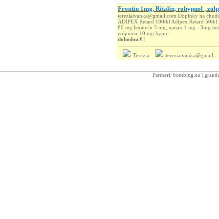
Frontin 1mg, Ritalin, rohypnol , z
tereziaivanka@gmail.com Doplnky na chudnut
ADIPEX Retard 100tbl Adipex Retard 50tb
80 mg lexaurín 3 mg, xanax 1 mg - 3mg neu
zolpinox 10 mg hypn...
dohodou €
|
Terezia
tereziaivanka@gmail....
Partneri:
bombing.eu
|
grandc