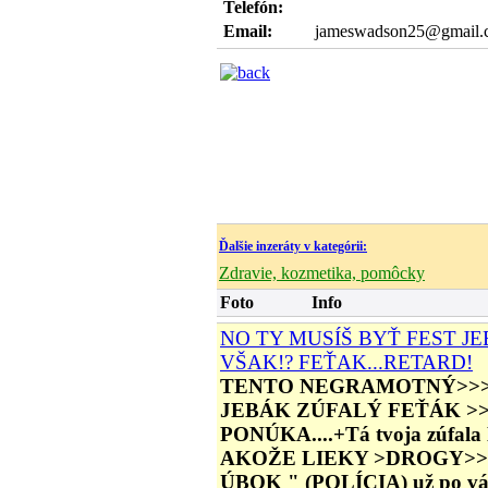
Telefón:
Email:
jameswadson25@gmail.
Ďalšie inzeráty v kategórii:
Zdravie, kozmetika, pomôcky
Foto
Info
NO TY MUSÍŠ BYŤ FEST JE
VŠAK!? FEŤAK...RETARD!
TENTO NEGRAMOTNÝ>>>
JEBÁK ZÚFALÝ FEŤÁK >
PONÚKA....+Tá tvoja zúfa
AKOŽE LIEKY >DROGY>> 
ÚBOK " (POLÍCIA) už po vás 