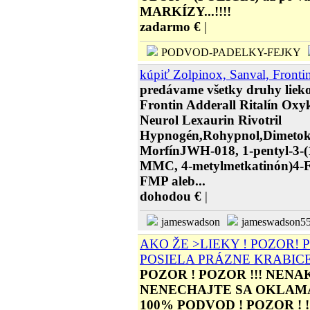
MARKÍZY...!!!!
zadarmo €
|
PODVOD-PADELKY-FEJKY
kúpiť Zolpinox, Sanval, Frontin,
predávame všetky druhy liek
Frontin Adderall Ritalín Ox
Neurol Lexaurin Rivotril
Hypnogén,Rohypnol,Dimetok
MorfínJWH-018, 1-pentyl-3-(1
MMC, 4-metylmetkatinón)4-F
FMP aleb...
dohodou €
|
jameswadson
jameswadson55
AKO ŽE >LIEKY ! POZOR! P
POSIELA PRÁZNE KRABICE
POZOR ! POZOR !!! NENA
NENECHAJTE SA OKLAMAŤ
100% PODVOD ! POZOR ! !