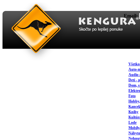
Email:
Všetk
Auto-
Audio 
Deti - 
Dom, s
Elektr
Foto
Hobby,
Kancel
Knihy
Kultúr
Lode
Mobily
Nábyto
Nehnute