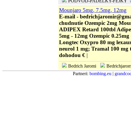
PODVOD-PADELKY-FEJKY
Mounjaro 5mg, 7.5mg, 12mg
E-mail - bedrichjaromir@gm
chudnutie Ozempic 2mg Moun
ADIPEX Retard 100tbl Adipe
5mg - 12mg Ozempic 0.25mg
Longtec Oxypro 80 mg lexaur
neurol 1 mg; Tramal 100 mg tr
dohodou €
|
Bedrich Jaromi
Bedrichjarom
Partneri:
bombing.eu
|
grandcoc