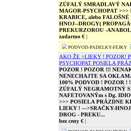
ZÚFALÝ SMRADLAVÝ NAF
MAGOR-PSYCHOPAT >>> 
KRABICE, alebo FALOŠNÉ 
HNOJ--DROGY( PROPAGÁ
PREKURZOROU -ANABOLÍK
zadarmo €
|
PODVOD-PADELKY-FEJKY
AKO ŽE >LIEKY ! POZOR! P
PSYCHOPAT POSIELA PRÁ
POZOR ! POZOR !!! NENA
NENECHAJTE SA OKLAMAŤ
100% PODVOD ! POZOR ! !
ZÚFALÝ NEGRAMOTNÝ 
NAFETOVANÝm s Dg. ID
>>> POSIELA PRÁZDNE KR
LIEKY ! --->SRAČKY-HN
DROG - PREKU...
bez ceny €
|