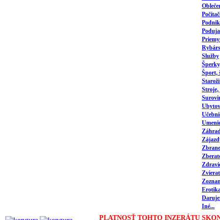
Obleče
Počítač
Podnika
Poduja
Priemy
Rybárs
Služby
Šperky
Šport,
Staroži
Stroje,
Surovi
Ubytov
Učebni
Umeni
Záhrad
Zájazd
Zbrane,
Zberat
Zdravi
Zvierat
Zozna
Erotik
Daruj
Iné...
PLATNOSŤ TOHTO INZERÁTU SKON