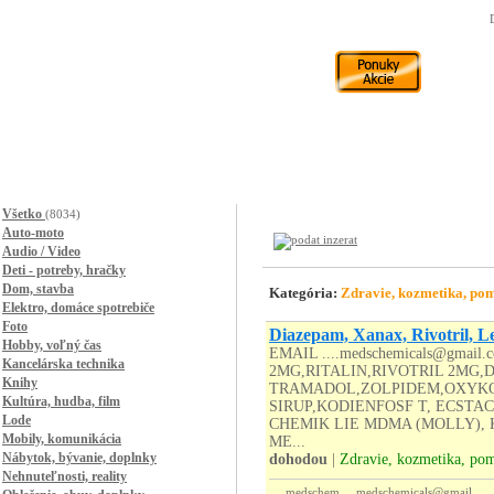
Všetko
(8034)
Auto-moto
Audio / Video
Deti - potreby, hračky
Dom, stavba
Kategória:
Zdravie, kozmetika, po
Elektro, domáce spotrebiče
Foto
Diazepam, Xanax, Rivotril, 
Hobby, voľný čas
EMAIL ....medschemicals@gma
Kancelárska technika
2MG,RITALIN,RIVOTRIL 2MG
Knihy
TRAMADOL,ZOLPIDEM,OXYK
Kultúra, hudba, film
SIRUP,KODIENFOSF T, ECST
Lode
CHEMIK LIE MDMA (MOLLY),
Mobily, komunikácia
ME...
Nábytok, bývanie, doplnky
dohodou
|
Zdravie, kozmetika, po
Nehnuteľnosti, reality
medschem
medschemicals@gmail....