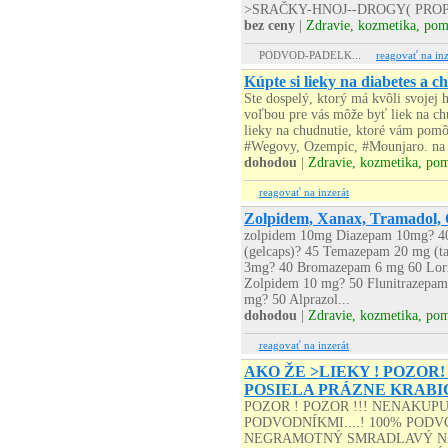
>SRAČKY-HNOJ--DROGY( PROP
bez ceny
|
Zdravie, kozmetika, po
PODVOD-PADELK...
reagovať na inz
Kúpte si lieky na diabetes a c
Ste dospelý, ktorý má kvôli svoje
voľbou pre vás môže byť liek na chu
lieky na chudnutie, ktoré vám pomô
#Wegovy, Ozempic, #Mounjaro. na a
dohodou
|
Zdravie, kozmetika, po
reagovať na inzerát
Zolpidem, Xanax, Tramadol, 
zolpidem 10mg Diazepam 10mg? 4
(gelcaps)? 45 Temazepam 20 mg (t
3mg? 40 Bromazepam 6 mg 60 Lorm
Zolpidem 10 mg? 50 Flunitrazepa
mg? 50 Alprazol...
dohodou
|
Zdravie, kozmetika, po
reagovať na inzerát
AKO ŽE >LIEKY ! POZOR!
POSIELA PRÁZNE KRABI
POZOR ! POZOR !!! NENAKUP
PODVODNÍKMI....! 100% PODVO
NEGRAMOTNÝ SMRADLAVÝ NA