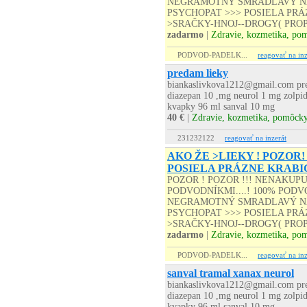
NEGRAMOTNÝ SMRADLAVÝ NA
PSYCHOPAT >>> POSIELA PRÁZD
>SRAČKY-HNOJ--DROGY( PROP
zadarmo
|
Zdravie, kozmetika, po
PODVOD-PADELK...
reagovať na inz
predam lieky
biankaslivkova1212@gmail.com pre
diazepan 10 ,mg neurol 1 mg zolpi
kvapky 96 ml sanval 10 mg
40 €
|
Zdravie, kozmetika, pomôck
231232122
reagovať na inzerát
AKO ŽE >LIEKY ! POZOR!
POSIELA PRÁZNE KRABI
POZOR ! POZOR !!! NENAKUP
PODVODNÍKMI....! 100% PODVO
NEGRAMOTNÝ SMRADLAVÝ NA
PSYCHOPAT >>> POSIELA PRÁZD
>SRAČKY-HNOJ--DROGY( PROP
zadarmo
|
Zdravie, kozmetika, po
PODVOD-PADELK...
reagovať na inz
sanval tramal xanax neurol
biankaslivkova1212@gmail.com pre
diazepan 10 ,mg neurol 1 mg zolpi
kvapky 96 ml sanval 10 mg