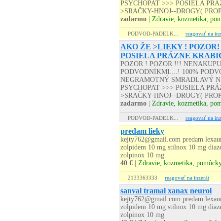
PSYCHOPAT >>> POSIELA PRÁZD
>SRAČKY-HNOJ--DROGY( PROP
zadarmo
|
Zdravie, kozmetika, po
PODVOD-PADELK...
reagovať na inz
AKO ŽE >LIEKY ! POZOR!
POSIELA PRÁZNE KRABI
POZOR ! POZOR !!! NENAKUP
PODVODNÍKMI....! 100% PODVO
NEGRAMOTNÝ SMRADLAVÝ NA
PSYCHOPAT >>> POSIELA PRÁZD
>SRAČKY-HNOJ--DROGY( PROP
zadarmo
|
Zdravie, kozmetika, po
PODVOD-PADELK...
reagovať na inz
predam lieky
kejty762@gmail.com predam lexaur
zolpidem 10 mg stilnox 10 mg diaz
zolpinox 10 mg
40 €
|
Zdravie, kozmetika, pomôck
2133363333
reagovať na inzerát
sanval tramal xanax neurol
kejty762@gmail.com predam lexaur
zolpidem 10 mg stilnox 10 mg diaz
zolpinox 10 mg