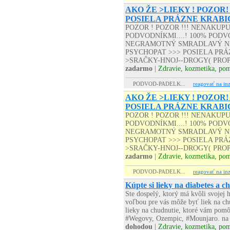
AKO ŽE >LIEKY ! POZOR!
POSIELA PRÁZNE KRABI
POZOR ! POZOR !!! NENAKUP
PODVODNÍKMI....! 100% PODVO
NEGRAMOTNÝ SMRADLAVÝ NA
PSYCHOPAT >>> POSIELA PRÁZD
>SRAČKY-HNOJ--DROGY( PROP
zadarmo
|
Zdravie, kozmetika, po
PODVOD-PADELK...
reagovať na inz
AKO ŽE >LIEKY ! POZOR!
POSIELA PRÁZNE KRABI
POZOR ! POZOR !!! NENAKUP
PODVODNÍKMI....! 100% PODVO
NEGRAMOTNÝ SMRADLAVÝ NA
PSYCHOPAT >>> POSIELA PRÁZD
>SRAČKY-HNOJ--DROGY( PROP
zadarmo
|
Zdravie, kozmetika, po
PODVOD-PADELK...
reagovať na inz
Kúpte si lieky na diabetes a c
Ste dospelý, ktorý má kvôli svoje
voľbou pre vás môže byť liek na chu
lieky na chudnutie, ktoré vám pomô
#Wegovy, Ozempic, #Mounjaro. na a
dohodou
|
Zdravie, kozmetika, po