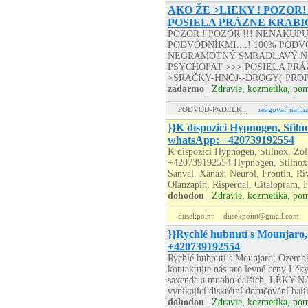
AKO ŽE >LIEKY ! POZOR!
POSIELA PRÁZNE KRABI
POZOR ! POZOR !!! NENAKUP
PODVODNÍKMI....! 100% PODVO
NEGRAMOTNÝ SMRADLAVÝ NA
PSYCHOPAT >>> POSIELA PRÁZD
>SRAČKY-HNOJ--DROGY( PROP
zadarmo
|
Zdravie, kozmetika, po
PODVOD-PADELK...
reagovať na inz
}}K dispozici Hypnogen, Stiln
whatsApp: +420739192554
K dispozici Hypnogen, Stilnox, Zo
+420739192554 Hypnogen, Stilnox,
Sanval, Xanax, Neurol, Frontin, Riv
Olanzapin, Risperdal, Citalopram, Fa
dohodou
|
Zdravie, kozmetika, po
dusekpoint
dusekpoint@gmail.com
}}Rychlé hubnutí s Mounjaro
+420739192554
Rychlé hubnutí s Mounjaro, Ozemp
kontaktujte nás pro levné ceny Lé
saxenda a mnoho dalších, LÉKY 
vynikající diskrétní doručování bal
dohodou
|
Zdravie, kozmetika, po