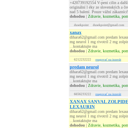
+420739192554 V-peni cilin a další .
originální l éky ze slovenských a če
nad 5 balení. Pouze vážní zákazníci
dohodou
|
Zdravie, kozmetika, po
dusekpoint
dusekpoint@gmail.com
xanax
dihara62@gmail.com predam lexaur
mg neurol 1 mg rivotril 2 mg zolp
...kontaktujte ma
dohodou
|
Zdravie, kozmetika, po
6212232222
reagovať na inzerát
predam neurol
dihara62@gmail.com predam lexaur
mg neurol 1 mg rivotril 2 mg zolp
...kontaktujte ma
dohodou
|
Zdravie, kozmetika, po
6656233222
reagovať na inzerát
XANAX SANVAL ZOLPID
LEXAURIN
dihara62@gmail.com predam lexaur
mg neurol 1 mg rivotril 2 mg zolp
...kontaktujte ma
dohodou
|
Zdravie, kozmetika, po