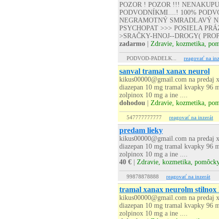
POZOR ! POZOR !!! NENAKUP
PODVODNÍKMI....! 100% PODVO
NEGRAMOTNÝ SMRADLAVÝ NA
PSYCHOPAT >>> POSIELA PRÁZD
>SRAČKY-HNOJ--DROGY( PROP
zadarmo
|
Zdravie, kozmetika, po
PODVOD-PADELK...
reagovať na inz
sanval tramal xanax neurol
kikus00000@gmail.com na predaj x
diazepan 10 mg tramal kvapky 96 m
zolpinox 10 mg a ine ....
dohodou
|
Zdravie, kozmetika, po
547777777777
reagovať na inzerát
predam lieky
kikus00000@gmail.com na predaj x
diazepan 10 mg tramal kvapky 96 m
zolpinox 10 mg a ine ....
40 €
|
Zdravie, kozmetika, pomôck
99878878888
reagovať na inzerát
tramal xanax neurolm stilnox
kikus00000@gmail.com na predaj x
diazepan 10 mg tramal kvapky 96 m
zolpinox 10 mg a ine ....