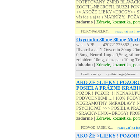
POTETOVANÝ ZMRD BLAVACKY
ZOOFIL-NECROFIL BUZZI PONÚK
>> AKOŽE LIEKY >DROGY>> SR
vás ide a aj ta s MARKÍZY...
zadarmo
|
Zdravie, kozmetika, po
FEJKY-PADELKY...
reagovať na inze
Oxycontin 30 mg 80 mg Morfi
whatsAPP.......420721725862 [ cyn
Rivotril a další Oxycotin 80mg 
0,5mg, Neurol 1mg a 0,5mg, stiln
zolpidem 10mg, diazepam 10mg Tram
dohodou
|
Zdravie, kozmetika, po
Cynthia narge
cynthianarge@seznam..
AKO ŽE >LIEKY ! POZOR!
POSIELA PRÁZNE KRABI
POZOR ! POZOR !!! NENAKUP
PODVODNÍKMI....! 100% PODVO
NEGRAMOTNÝ SMRADLAVÝ NA
PSYCHOPAT >>> POSIELA PRÁZD
>SRAČKY-HNOJ--DROGY( PROP
zadarmo
|
Zdravie, kozmetika, po
PODVOD-PADELK...
reagovať na inz
AKO ŽE >LIEKY ! POZOR!