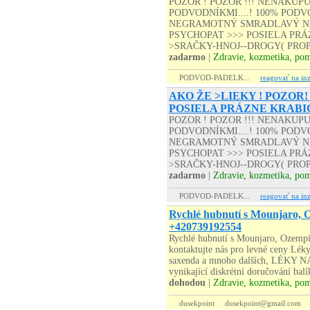
POZOR ! POZOR !!! NENAKUP
PODVODNÍKMI....! 100% PODVO
NEGRAMOTNÝ SMRADLAVÝ NA
PSYCHOPAT >>> POSIELA PRÁZD
>SRAČKY-HNOJ--DROGY( PROP
zadarmo
|
Zdravie, kozmetika, po
PODVOD-PADELK...
reagovať na inz
AKO ŽE >LIEKY ! POZOR!
POSIELA PRÁZNE KRABI
POZOR ! POZOR !!! NENAKUP
PODVODNÍKMI....! 100% PODVO
NEGRAMOTNÝ SMRADLAVÝ NA
PSYCHOPAT >>> POSIELA PRÁZD
>SRAČKY-HNOJ--DROGY( PROP
zadarmo
|
Zdravie, kozmetika, po
PODVOD-PADELK...
reagovať na inz
Rychlé hubnutí s Mounjaro, 
+420739192554
Rychlé hubnutí s Mounjaro, Ozemp
kontaktujte nás pro levné ceny Lé
saxenda a mnoho dalších, LÉKY 
vynikající diskrétní doručování bal
dohodou
|
Zdravie, kozmetika, po
dusekpoint
dusekpoint@gmail.com