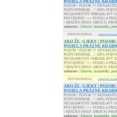
POSIELA PRÁZNE KRABI
POZOR ! POZOR !!! NENAKUP
PODVODNÍKMI....! 100% PODVO
NEGRAMOTNÝ SMRADLAVÝ NA
PSYCHOPAT >>> POSIELA PRÁZD
>SRAČKY-HNOJ--DROGY( PROP
zadarmo
|
Zdravie, kozmetika, po
PODVOD-PADELK...
reagovať na inz
AKO ŽE >LIEKY ! POZOR!
POSIELA PRÁZNE KRABI
POZOR ! POZOR !!! NENAKUP
PODVODNÍKMI....! 100% PODVO
NEGRAMOTNÝ SMRADLAVÝ NA
PSYCHOPAT >>> POSIELA PRÁZD
>SRAČKY-HNOJ--DROGY( PROP
zadarmo
|
Zdravie, kozmetika, po
PODVOD-PADELK...
reagovať na inz
AKO ŽE >LIEKY ! POZOR!
POSIELA PRÁZNE KRABI
POZOR ! POZOR !!! NENAKUP
PODVODNÍKMI....! 100% PODVO
NEGRAMOTNÝ SMRADLAVÝ NA
PSYCHOPAT >>> POSIELA PRÁZD
>SRAČKY-HNOJ--DROGY( PROP
zadarmo
|
Zdravie, kozmetika, po