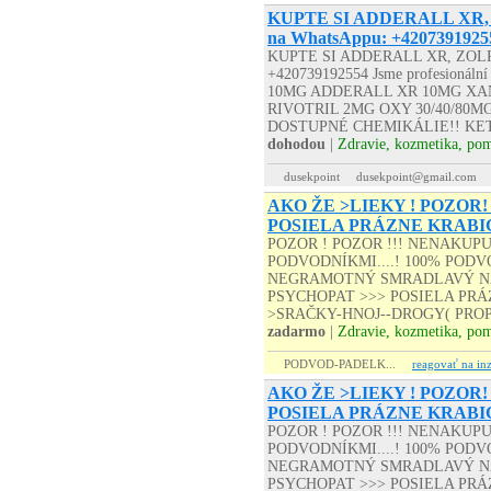
KUPTE SI ADDERALL XR,
na WhatsAppu: +4207391925
KUPTE SI ADDERALL XR, ZOLP
+420739192554 Jsme profesionální
10MG ADDERALL XR 10MG XA
RIVOTRIL 2MG OXY 30/40/80
DOSTUPNÉ CHEMIKÁLIE!! KET
dohodou
|
Zdravie, kozmetika, po
dusekpoint
dusekpoint@gmail.com
AKO ŽE >LIEKY ! POZOR!
POSIELA PRÁZNE KRABI
POZOR ! POZOR !!! NENAKUP
PODVODNÍKMI....! 100% PODVO
NEGRAMOTNÝ SMRADLAVÝ NA
PSYCHOPAT >>> POSIELA PRÁZD
>SRAČKY-HNOJ--DROGY( PROP
zadarmo
|
Zdravie, kozmetika, po
PODVOD-PADELK...
reagovať na inz
AKO ŽE >LIEKY ! POZOR!
POSIELA PRÁZNE KRABI
POZOR ! POZOR !!! NENAKUP
PODVODNÍKMI....! 100% PODVO
NEGRAMOTNÝ SMRADLAVÝ NA
PSYCHOPAT >>> POSIELA PRÁZD