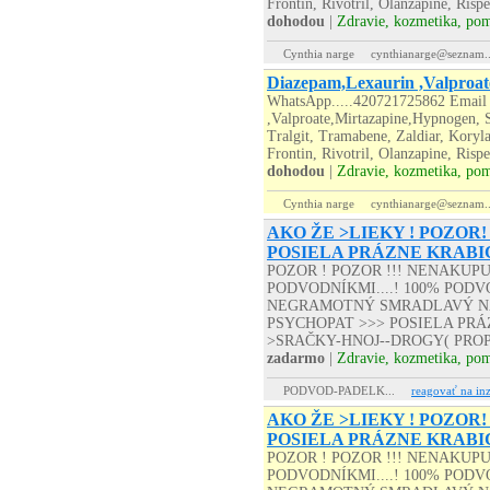
Frontin, Rivotril, Olanzapine, Rispe
dohodou
|
Zdravie, kozmetika, po
Cynthia narge
cynthianarge@seznam..
Diazepam,Lexaurin ,Valproat
WhatsApp.....420721725862 Email 
,Valproate,Mirtazapine,Hypnogen, S
Tralgit, Tramabene, Zaldiar, Koryl
Frontin, Rivotril, Olanzapine, Risp
dohodou
|
Zdravie, kozmetika, po
Cynthia narge
cynthianarge@seznam..
AKO ŽE >LIEKY ! POZOR!
POSIELA PRÁZNE KRABI
POZOR ! POZOR !!! NENAKUP
PODVODNÍKMI....! 100% PODVO
NEGRAMOTNÝ SMRADLAVÝ NA
PSYCHOPAT >>> POSIELA PRÁZD
>SRAČKY-HNOJ--DROGY( PROP
zadarmo
|
Zdravie, kozmetika, po
PODVOD-PADELK...
reagovať na inz
AKO ŽE >LIEKY ! POZOR!
POSIELA PRÁZNE KRABI
POZOR ! POZOR !!! NENAKUP
PODVODNÍKMI....! 100% PODVO