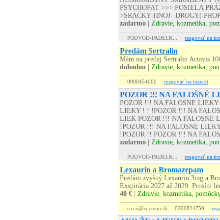
PSYCHOPAT >>> POSIELA PRÁZD
>SRAČKY-HNOJ--DROGY( PROP
zadarmo
|
Zdravie, kozmetika, po
PODVOD-PADELK...
reagovať na inz
Predám Sertralin
Mám na predaj Sertralin Actavis 10
dohodou
|
Zdravie, kozmetika, po
0900454000
reagovať na inzerát
POZOR !!! NA FALOŠNÉ L
POZOR !!! NA FALOSNE LIEKY 
LIEKY ! ! !POZOR !!! NA FALO
LIEK POZOR !!! NA FALOSNE LI
!POZOR !!! NA FALOSNE LIEKY 
!POZOR !! POZOR !!! NA FALOSN
zadarmo
|
Zdravie, kozmetika, po
PODVOD-PADELK...
reagovať na inz
Lexaurin a Bromazepam
Predám zvyšný Lexaurin 3mg a Bro
Exspirácia 2027 až 2029. Prosím le
40 €
|
Zdravie, kozmetika, pomôck
sicco@zoznam.sk
0200824750
rea