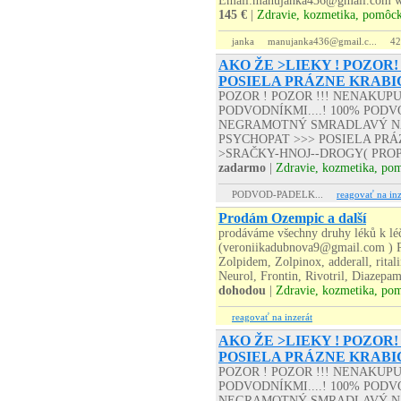
Email:manujanka436@gmail.com w
145 €
|
Zdravie, kozmetika, pomôc
janka
manujanka436@gmail.c...
42
AKO ŽE >LIEKY ! POZOR!
POSIELA PRÁZNE KRABI
POZOR ! POZOR !!! NENAKUP
PODVODNÍKMI....! 100% PODVO
NEGRAMOTNÝ SMRADLAVÝ NA
PSYCHOPAT >>> POSIELA PRÁZD
>SRAČKY-HNOJ--DROGY( PROP
zadarmo
|
Zdravie, kozmetika, po
PODVOD-PADELK...
reagovať na inz
Prodám Ozempic a další
prodáváme všechny druhy léků k léčb
(veroniikadubnova9@gmail.com ) P
Zolpidem, Zolpinox, adderall, rital
Neurol, Frontin, Rivotril, Diazepam
dohodou
|
Zdravie, kozmetika, po
reagovať na inzerát
AKO ŽE >LIEKY ! POZOR!
POSIELA PRÁZNE KRABI
POZOR ! POZOR !!! NENAKUP
PODVODNÍKMI....! 100% PODVO
NEGRAMOTNÝ SMRADLAVÝ NA