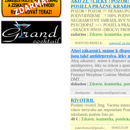
AKO ŽE >LIEKY ! POZOR!
POSIELA PRÁZNE KRABI
POZOR ! POZOR !!! NENAKUP
PODVODNÍKMI....! 100% PODVO
NEGRAMOTNÝ SMRADLAVÝ NA
PSYCHOPAT >>> POSIELA PRÁZD
>SRAČKY-HNOJ--DROGY( PROP
zadarmo
|
Zdravie, kozmetika, po
PODVOD-PADELK...
reagovať na inz
Ahoj zákazníci. máme k dispoz
jsou také antidepresiva, léky 
Ahoj zákazníci. máme k dispozici op
antidepresiva, léky na úzkost a sp
(dusekpoint@gmail.com) Oxycodo
Fentanyl Morphine Codeine Methad
DMT....
dohodou
|
Zdravie, kozmetika, po
dusekpoint
dusekpoint@gmail.com
RIVOTRIL
Predam rivotril 2mg. Vacsina inzer
rokov nevyraba ani neposielam Praz
odoslanim poslem foto.po
40 €
|
Zdravie, kozmetika, pomôck
jasterdomaci@gmail.c...
0940531t39