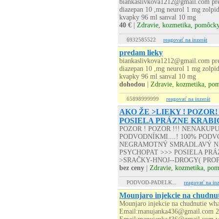
biankaslivkova1212@gmail.com pre
diazepan 10 ,mg neurol 1 mg zolpi
kvapky 96 ml sanval 10 mg
40 €
|
Zdravie, kozmetika, pomôck
6932585522
reagovať na inzerát
predam lieky
biankaslivkova1212@gmail.com pre
diazepan 10 ,mg neurol 1 mg zolpi
kvapky 96 ml sanval 10 mg
dohodou
|
Zdravie, kozmetika, po
65898999999
reagovať na inzerát
AKO ŽE >LIEKY ! POZOR!
POSIELA PRÁZNE KRABI
POZOR ! POZOR !!! NENAKUP
PODVODNÍKMI....! 100% PODVO
NEGRAMOTNÝ SMRADLAVÝ NA
PSYCHOPAT >>> POSIELA PRÁZD
>SRAČKY-HNOJ--DROGY( PROP
bez ceny
|
Zdravie, kozmetika, po
PODVOD-PADELK...
reagovať na inz
Mounjaro injekcie na chudnut
Mounjaro injekcie na chudnutie wh
Email:manujanka436@gmail.com 2