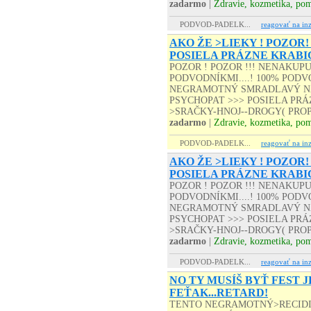
zadarmo
|
Zdravie, kozmetika, po
PODVOD-PADELK...
reagovať na inz
AKO ŽE >LIEKY ! POZOR!
POSIELA PRÁZNE KRABI
POZOR ! POZOR !!! NENAKUP
PODVODNÍKMI....! 100% PODVO
NEGRAMOTNÝ SMRADLAVÝ NA
PSYCHOPAT >>> POSIELA PRÁZD
>SRAČKY-HNOJ--DROGY( PROP
zadarmo
|
Zdravie, kozmetika, po
PODVOD-PADELK...
reagovať na inz
AKO ŽE >LIEKY ! POZOR!
POSIELA PRÁZNE KRABI
POZOR ! POZOR !!! NENAKUP
PODVODNÍKMI....! 100% PODVO
NEGRAMOTNÝ SMRADLAVÝ NA
PSYCHOPAT >>> POSIELA PRÁZD
>SRAČKY-HNOJ--DROGY( PROP
zadarmo
|
Zdravie, kozmetika, po
PODVOD-PADELK...
reagovať na inz
NO TY MUSÍŠ BYŤ FEST J
FEŤAK...RETARD!
TENTO NEGRAMOTNÝ>RECID