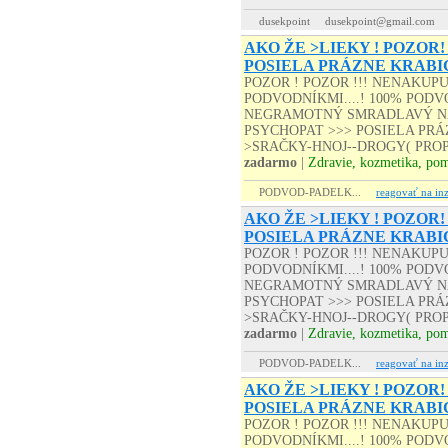
dusekpoint
dusekpoint@gmail.com
AKO ŽE >LIEKY ! POZOR!
POSIELA PRÁZNE KRABI
POZOR ! POZOR !!! NENAKUP
PODVODNÍKMI....! 100% PODVO
NEGRAMOTNÝ SMRADLAVÝ NA
PSYCHOPAT >>> POSIELA PRÁZD
>SRAČKY-HNOJ--DROGY( PROP
zadarmo
|
Zdravie, kozmetika, po
PODVOD-PADELK...
reagovať na inz
AKO ŽE >LIEKY ! POZOR!
POSIELA PRÁZNE KRABI
POZOR ! POZOR !!! NENAKUP
PODVODNÍKMI....! 100% PODVO
NEGRAMOTNÝ SMRADLAVÝ NA
PSYCHOPAT >>> POSIELA PRÁZD
>SRAČKY-HNOJ--DROGY( PROP
zadarmo
|
Zdravie, kozmetika, po
PODVOD-PADELK...
reagovať na inz
AKO ŽE >LIEKY ! POZOR!
POSIELA PRÁZNE KRABI
POZOR ! POZOR !!! NENAKUP
PODVODNÍKMI....! 100% PODVO