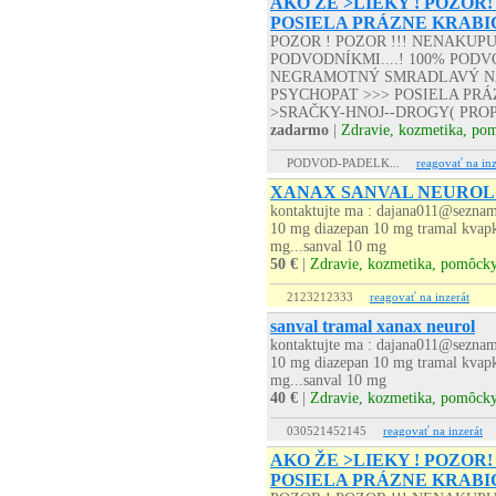
AKO ŽE >LIEKY ! POZOR!
POSIELA PRÁZNE KRABI
POZOR ! POZOR !!! NENAKUP
PODVODNÍKMI....! 100% PODVO
NEGRAMOTNÝ SMRADLAVÝ NA
PSYCHOPAT >>> POSIELA PRÁZD
>SRAČKY-HNOJ--DROGY( PROP
zadarmo
|
Zdravie, kozmetika, po
PODVOD-PADELK...
reagovať na inz
XANAX SANVAL NEUROL
kontaktujte ma : dajana011@seznam.
10 mg diazepan 10 mg tramal kvapk
mg...sanval 10 mg
50 €
|
Zdravie, kozmetika, pomôck
2123212333
reagovať na inzerát
sanval tramal xanax neurol
kontaktujte ma : dajana011@seznam.
10 mg diazepan 10 mg tramal kvapk
mg...sanval 10 mg
40 €
|
Zdravie, kozmetika, pomôck
030521452145
reagovať na inzerát
AKO ŽE >LIEKY ! POZOR!
POSIELA PRÁZNE KRABI