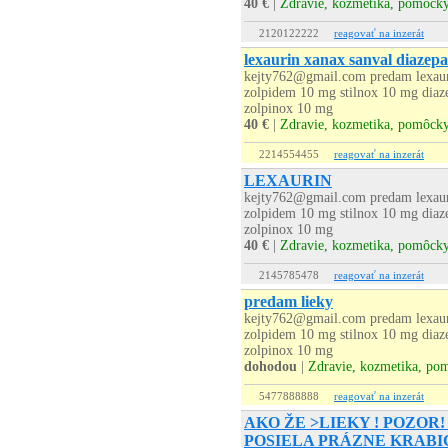
40 €
|
Zdravie, kozmetika, pomôck
2120122222
reagovať na inzerát
lexaurin xanax sanval diazepa
kejty762@gmail.com predam lexaur
zolpidem 10 mg stilnox 10 mg diaz
zolpinox 10 mg
40 €
|
Zdravie, kozmetika, pomôck
2214554455
reagovať na inzerát
LEXAURIN
kejty762@gmail.com predam lexaur
zolpidem 10 mg stilnox 10 mg diaz
zolpinox 10 mg
40 €
|
Zdravie, kozmetika, pomôck
2145785478
reagovať na inzerát
predam lieky
kejty762@gmail.com predam lexaur
zolpidem 10 mg stilnox 10 mg diaz
zolpinox 10 mg
dohodou
|
Zdravie, kozmetika, po
5477888888
reagovať na inzerát
AKO ŽE >LIEKY ! POZOR!
POSIELA PRÁZNE KRABI