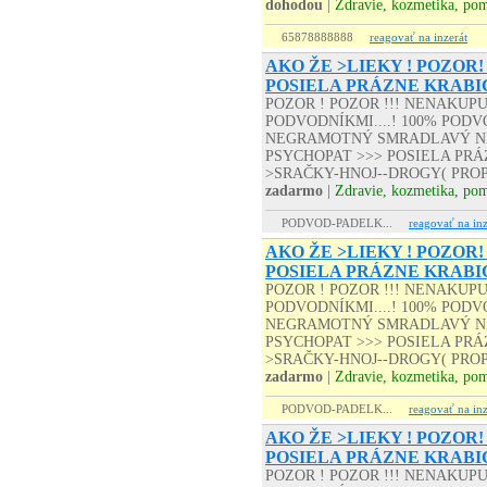
dohodou
|
Zdravie, kozmetika, po
65878888888
reagovať na inzerát
AKO ŽE >LIEKY ! POZOR!
POSIELA PRÁZNE KRABI
POZOR ! POZOR !!! NENAKUP
PODVODNÍKMI....! 100% PODVO
NEGRAMOTNÝ SMRADLAVÝ NA
PSYCHOPAT >>> POSIELA PRÁZD
>SRAČKY-HNOJ--DROGY( PROP
zadarmo
|
Zdravie, kozmetika, po
PODVOD-PADELK...
reagovať na inz
AKO ŽE >LIEKY ! POZOR!
POSIELA PRÁZNE KRABI
POZOR ! POZOR !!! NENAKUP
PODVODNÍKMI....! 100% PODVO
NEGRAMOTNÝ SMRADLAVÝ NA
PSYCHOPAT >>> POSIELA PRÁZD
>SRAČKY-HNOJ--DROGY( PROP
zadarmo
|
Zdravie, kozmetika, po
PODVOD-PADELK...
reagovať na inz
AKO ŽE >LIEKY ! POZOR!
POSIELA PRÁZNE KRABI
POZOR ! POZOR !!! NENAKUP