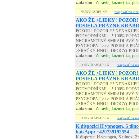
zadarmo
|
Zdravie, kozmetika, po
FEJKY-PADELKY...
reagovať na inze
AKO ŽE >LIEKY ! POZOR!
POSIELA PRÁZNE KRABI
POZOR ! POZOR !!! NENAKUP
PODVODNÍKMI....! 100% PODVO
NEGRAMOTNÝ SMRADLAVÝ NA
PSYCHOPAT >>> POSIELA PRÁZD
>SRAČKY-HNOJ--DROGY( PROP
zadarmo
|
Zdravie, kozmetika, po
PODVOD-PADELK...
reagovať na inz
AKO ŽE >LIEKY ! POZOR!
POSIELA PRÁZNE KRABI
POZOR ! POZOR !!! NENAKUP
PODVODNÍKMI....! 100% PODVO
NEGRAMOTNÝ SMRADLAVÝ NA
PSYCHOPAT >>> POSIELA PRÁZD
>SRAČKY-HNOJ--DROGY( PROP
zadarmo
|
Zdravie, kozmetika, po
PODVOD-PADELK...
reagovať na inz
K dispozici H ypnogen, S tiln
hatsApp: +420739192554
K dispozici H ypnogen, S tilnox, Z