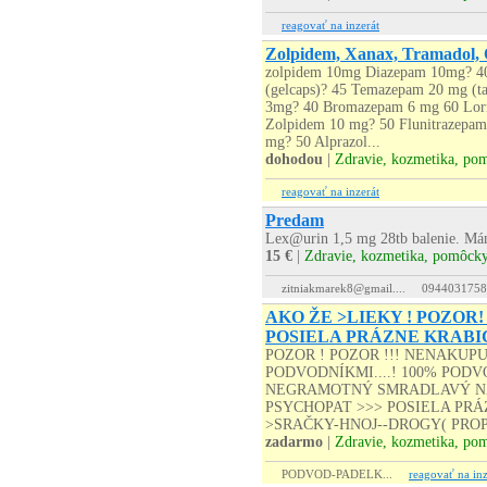
reagovať na inzerát
Zolpidem, Xanax, Tramadol, 
zolpidem 10mg Diazepam 10mg? 4
(gelcaps)? 45 Temazepam 20 mg (t
3mg? 40 Bromazepam 6 mg 60 Lorm
Zolpidem 10 mg? 50 Flunitrazepa
mg? 50 Alprazol...
dohodou
|
Zdravie, kozmetika, po
reagovať na inzerát
Predam
Lex@urin 1,5 mg 28tb balenie. Mám
15 €
|
Zdravie, kozmetika, pomôck
zitniakmarek8@gmail....
0944031758
AKO ŽE >LIEKY ! POZOR!
POSIELA PRÁZNE KRABI
POZOR ! POZOR !!! NENAKUP
PODVODNÍKMI....! 100% PODVO
NEGRAMOTNÝ SMRADLAVÝ NA
PSYCHOPAT >>> POSIELA PRÁZD
>SRAČKY-HNOJ--DROGY( PROP
zadarmo
|
Zdravie, kozmetika, po
PODVOD-PADELK...
reagovať na inz