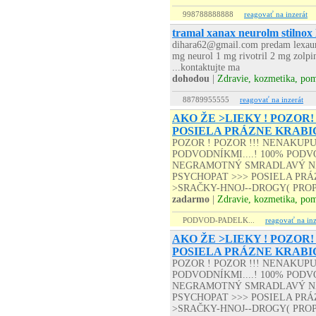
998788888888
reagovať na inzerát
tramal xanax neurolm stilnox
dihara62@gmail.com predam lexaur
mg neurol 1 mg rivotril 2 mg zolp
...kontaktujte ma
dohodou
|
Zdravie, kozmetika, po
88789955555
reagovať na inzerát
AKO ŽE >LIEKY ! POZOR!
POSIELA PRÁZNE KRABI
POZOR ! POZOR !!! NENAKUP
PODVODNÍKMI....! 100% PODVO
NEGRAMOTNÝ SMRADLAVÝ NA
PSYCHOPAT >>> POSIELA PRÁZD
>SRAČKY-HNOJ--DROGY( PROP
zadarmo
|
Zdravie, kozmetika, po
PODVOD-PADELK...
reagovať na inz
AKO ŽE >LIEKY ! POZOR!
POSIELA PRÁZNE KRABI
POZOR ! POZOR !!! NENAKUP
PODVODNÍKMI....! 100% PODVO
NEGRAMOTNÝ SMRADLAVÝ NA
PSYCHOPAT >>> POSIELA PRÁZD
>SRAČKY-HNOJ--DROGY( PROP