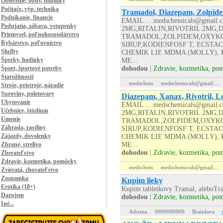
Oblečenie, obuv, doplnky
Počítače, výp. technika
Tramadol, Diazepam, Zolpide
Podnikanie, financie
EMAIL ....medschemicals@gma
Podujatia, zábava, vstupenky
2MG,RITALIN,RIVOTRIL 2MG
Priemysel, poľnohospodárstvo
TRAMADOL,ZOLPIDEM,OXYK
Rybárstvo, poľovníctvo
SIRUP,KODIENFOSF T, ECST
Služby
CHEMIK LIE MDMA (MOLLY),
Šperky, hodinky
ME...
Šport, športové potreby
dohodou
|
Zdravie, kozmetika, po
Starožitnosti
medschem
medschemicals@gmail....
Stroje, prístroje, náradie
Suroviny, polotovary
Diazepam, Xanax, Rivotril, 
Ubytovanie
EMAIL ....medschemicals@gma
Učebnice, štúdium
2MG,RITALIN,RIVOTRIL 2MG
Umenie
TRAMADOL,ZOLPIDEM,OXYK
Záhrada, rastliny
SIRUP,KODIENFOSF T, ECST
Zájazdy, dovolenky
CHEMIK LIE MDMA (MOLLY),
Zbrane, strelivo
ME...
dohodou
|
Zdravie, kozmetika, po
Zberateľstvo
Zdravie, kozmetika, pomôcky
medschem
medschemicals@gmail....
Zvieratá, chovateľstvo
Zoznamka
Kupim lieky
Erotika (18+)
Kupim tabletkovy Tramal, aleboTral
Darujem
dohodou
|
Zdravie, kozmetika, po
Iné...
Adriana
0909090909
Bratislava